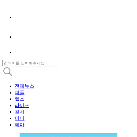
전체뉴스
피플
헬스
라이프
컬처
머니
테마