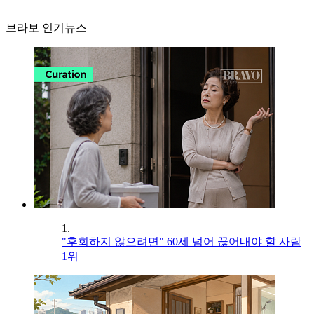
브라보 인기뉴스
1.
"후회하지 않으려면" 60세 넘어 끊어내야 할 사람
1위