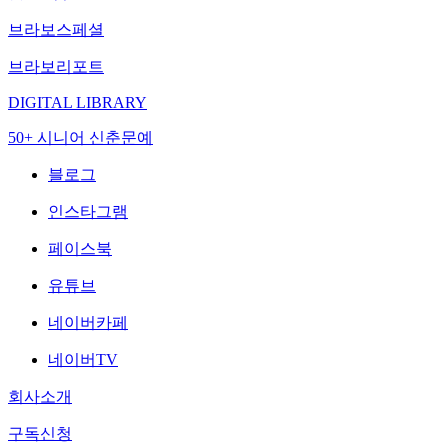
브라보스페셜
브라보리포트
DIGITAL LIBRARY
50+ 시니어 신춘문예
블로그
인스타그램
페이스북
유튜브
네이버카페
네이버TV
회사소개
구독신청