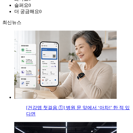
슬퍼요
0
더 궁금해요
0
최신뉴스
[건강앱 첫걸음 ①] 병원 문 앞에서 ‘아차!’ 한 적 있
다면