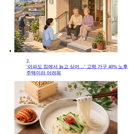
2.
‘아파도 집에서 늙고 싶어…’ 고령 가구 40% 노후
주택이라 어려워