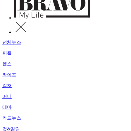
전체뉴스
피플
헬스
라이프
컬처
머니
테마
카드뉴스
컷&칼럼