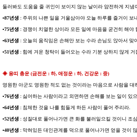
둘러봐도 도움을 줄 귀인이 보이지 않는 날이라 얌전하게 지냄이
•87년생
: 주위의 나쁜 일을 거울삼아야 오늘 하루를 즐거이 보
•75년생
: 경쟁이 치열한 상이라 모든 일에 마음을 굳건히 해야 
•63년생
: 오늘의 움직임은 손해만 보는 수라 손님도 앉아서 맞
•51년생
: 힘에 겨운 청탁이 들어오는 수라 기분 상하지 않게 거
◈ 용띠 총운 (금전운 : 하, 애정운 : 하, 건강운 : 중)
영원한 아군도 영원한 적도 없는 것이라는 마음으로 사람을 대
•76년생
: 싫어하는 사람이라고 외면하면 손해를 보는 일이 있으
•64년생
: 침체한 것을 나를 힘들게 하든 사람이 풀어 주리라.
•52년생
: 성질대로 풀어나가면 큰 화를 불러일으킬 것이니 조심
•40년생
: 막혀있든 대인관계를 덕으로 풀어나가면 얻을 것이 