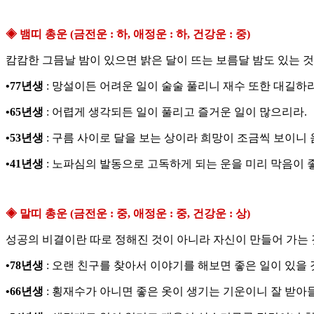
◈ 뱀띠 총운 (금전운 : 하, 애정운 : 하, 건강운 : 중)
캄캄한 그믐날 밤이 있으면 밝은 달이 뜨는 보름달 밤도 있는 것
•77년생
: 망설이든 어려운 일이 술술 풀리니 재수 또한 대길하
•65년생
: 어렵게 생각되든 일이 풀리고 즐거운 일이 많으리라.
•53년생
: 구름 사이로 달을 보는 상이라 희망이 조금씩 보이니 
•41년생
: 노파심의 발동으로 고독하게 되는 운을 미리 막음이 
◈ 말띠 총운 (금전운 : 중, 애정운 : 중, 건강운 : 상)
성공의 비결이란 따로 정해진 것이 아니라 자신이 만들어 가는 
•78년생
: 오랜 친구를 찾아서 이야기를 해보면 좋은 일이 있을 
•66년생
: 횡재수가 아니면 좋은 옷이 생기는 기운이니 잘 받아