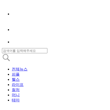
전체뉴스
피플
헬스
라이프
컬처
머니
테마