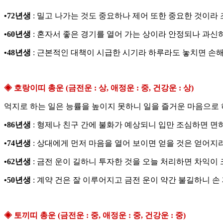
•72년생
: 밀고 나가는 것도 중요하나 제어 또한 중요한 것이라 
•60년생
: 혼자서 좋은 경기를 열어 가는 상이라 안정되나 과신하
•48년생
: 근본적인 대책이 시급한 시기라 하루라도 놓치면 손해
◈ 호랑이띠 총운 (금전운 : 상, 애정운 : 중, 건강운 : 상)
억지로 하는 일은 능률을 높이지 못하니 일을 즐거운 마음으로 
•86년생
: 형제나 친구 간에 불화가 예상되니 입만 조심하면 면
•74년생
: 상대에게 먼저 마음을 열어 보이면 얻을 것은 얻어지
•62년생
: 금전 운이 길하니 투자한 것을 오늘 처리하면 차익이 
•50년생
: 계약 건은 잘 이루어지고 금전 운이 약간 불길하니 손
◈ 토끼띠 총운 (금전운 : 중, 애정운 : 중, 건강운 : 중)