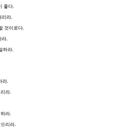
 좋다.
내리라.
할 것이로다.
아라.
절하라.
하라.
리라.
하라.
많으리라.