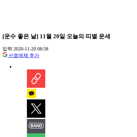
[운수 좋은 날] 11월 20일 오늘의 띠별 운세
입력 2020-11-20 08:58
선호매체 추가