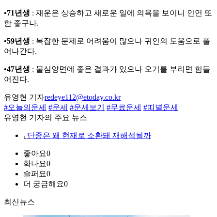
•71년생
: 재운은 상승하고 새로운 일에 의욕을 보이니 인연 또
한 좋구나.
•59년생
: 복잡한 문제로 어려움이 많으나 귀인의 도움으로 풀
어나간다.
•47년생
: 물심양면에 좋은 결과가 있으나 오기를 부리면 힘들
어진다.
유영현 기자
redeye112@etoday.co.kr
#오늘의운세
#운세
#운세보기
#무료운세
#띠별운세
유영현 기자의 주요 뉴스
⌞
단종은 왜 현재로 소환돼 재해석될까
좋아요
0
화나요
0
슬퍼요
0
더 궁금해요
0
최신뉴스