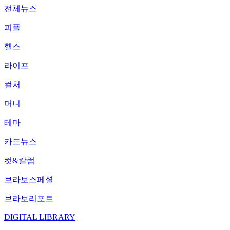
전체뉴스
피플
헬스
라이프
컬처
머니
테마
카드뉴스
컷&칼럼
브라보스페셜
브라보리포트
DIGITAL LIBRARY