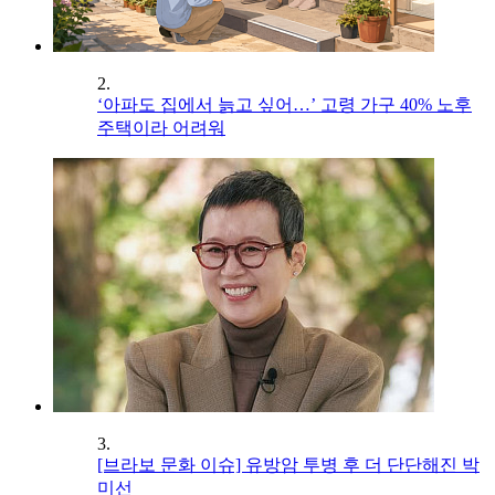
2.
‘아파도 집에서 늙고 싶어…’ 고령 가구 40% 노후
주택이라 어려워
3.
[브라보 문화 이슈] 유방암 투병 후 더 단단해진 박
미선