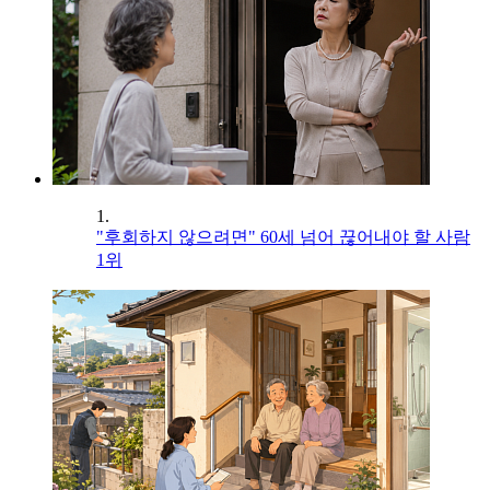
1.
"후회하지 않으려면" 60세 넘어 끊어내야 할 사람
1위