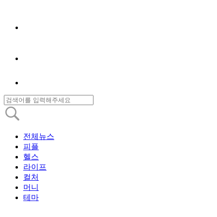
전체뉴스
피플
헬스
라이프
컬처
머니
테마