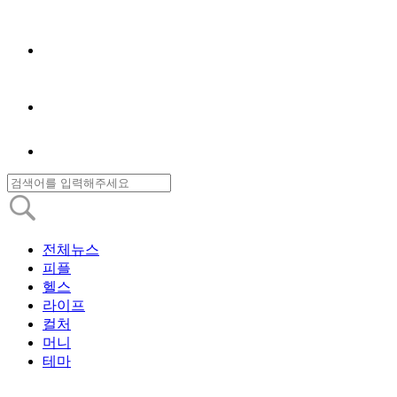
전체뉴스
피플
헬스
라이프
컬처
머니
테마