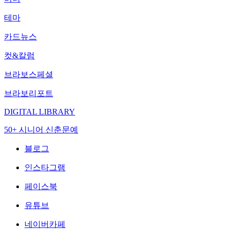
테마
카드뉴스
컷&칼럼
브라보스페셜
브라보리포트
DIGITAL LIBRARY
50+ 시니어 신춘문예
블로그
인스타그램
페이스북
유튜브
네이버카페