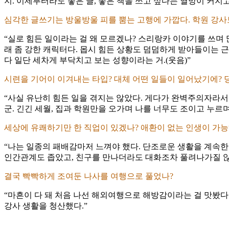
지. 이제부터라도 좋은 글, 좋은 책을 쓰고 싶다는 열망이 커지
심각한 글쓰기는 방울방울 피를 뿜는 고행에 가깝다. 학원 강사
“실로 힘든 일이라는 걸 왜 모르겠나? 스리랑카 이야기를 쓰며
래 좀 강한 캐릭터다. 몹시 힘든 상황도 덤덤하게 받아들이는 근
다 일단 세차게 부닥치고 보는 성향이라는 거.(웃음)”
시련을 기어이 이겨내는 타입? 대체 어떤 일들이 일어났기에? 
“사실 유난히 힘든 일을 겪지는 않았다. 게다가 완벽주의자라서
군. 긴긴 세월, 집과 학원만을 오가며 나를 너무도 조이고 누르
세상에 유쾌하기만 한 직업이 있겠나? 애환이 없는 인생이 가
“나는 일종의 패배감마저 느껴야 했다. 단조로운 생활을 계속한
인간관계도 좁았고, 친구를 만나더라도 대화조차 풀려나가질 않
결국 빡빡하게 조여둔 나사를 여행으로 풀었나?
“마흔이 다 돼 처음 나선 해외여행으로 해방감이라는 걸 맛봤다.
강사 생활을 청산했다.”