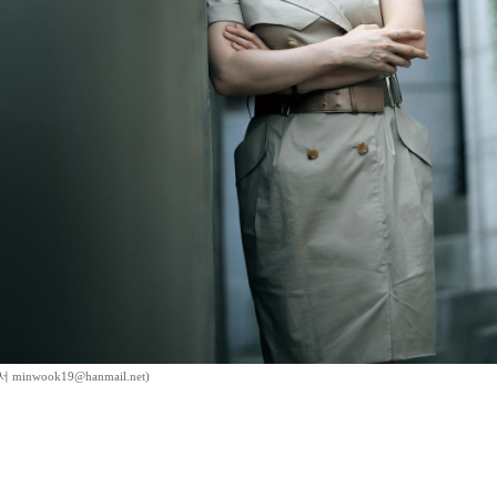
inwook19@hanmail.net)