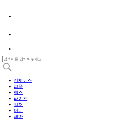
전체뉴스
피플
헬스
라이프
컬처
머니
테마