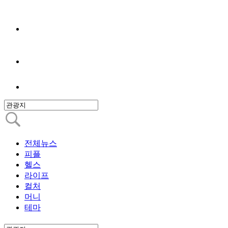
전체뉴스
피플
헬스
라이프
컬처
머니
테마