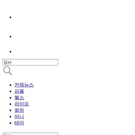
전체뉴스
피플
헬스
라이프
컬처
머니
테마