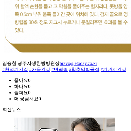
염승철 광주자생한방병원장
bravo@etoday.co.kr
#환절기건강
#가을건강
#면역력
#척추압박골절
#기관지건강
좋아요
0
화나요
0
슬퍼요
0
더 궁금해요
0
최신뉴스