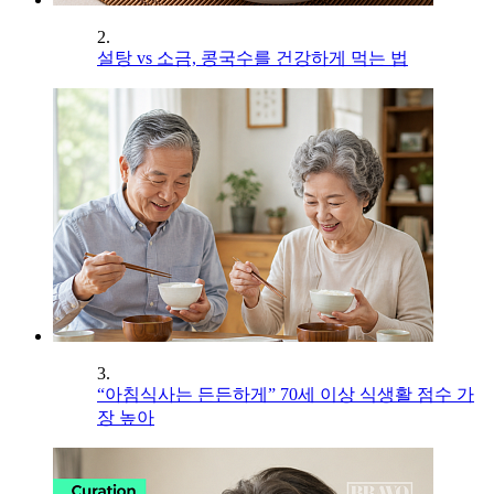
2.
설탕 vs 소금, 콩국수를 건강하게 먹는 법
3.
“아침식사는 든든하게” 70세 이상 식생활 점수 가
장 높아