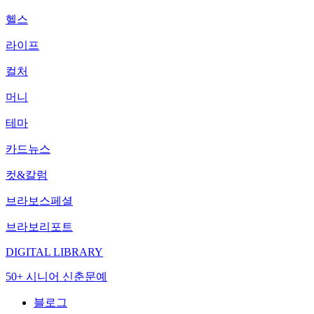
헬스
라이프
컬처
머니
테마
카드뉴스
컷&칼럼
브라보스페셜
브라보리포트
DIGITAL LIBRARY
50+ 시니어 신춘문예
블로그