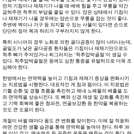
먼저 기침이나 재채기가 나올 때 배에 힘을 주고 무릎을 약간
굽혀주면 척추의 부담을 줄일 수 있다. 앉은 상태에서 기침이
나 재채기가 나올 경우에는 양손으로 무릎을 잡는 것이 좋다.
주변에 벽이나 가구 등 의지할 수 있는 사물이 있다면 손으로
단단히 짚어 목과 허리가 구부러지지 않게 한다.
특히 시니어의 경우 노화로 의한 골다공증이 많이 나타나는데,
골밀도가 낮은 골다공증 환자들은 기침이나 재채기만으로도
척추 뼈가 주저앉거나 찌그러지는 ‘척추압박골절’이 생길 수
있다. 척추압박골절은 등에도 심한 통증을 유발하므로 더욱 조
심해야 한다.
한방에서는 면역력을 높이고 기침과 재채기 증상을 완화시키
는 치료법을 시행한다. 대표적인 게 침과 뜸이다. 이 치료법은
기혈 순환 및 경혈 흐름을 촉진하고 체내 노폐물의 배출을 도
와 면역력을 상승시킨다. 또 뼈와 신경 재생 및 강화를 촉진하
고 기력 회복에 좋은 청파전, 연골보강환 등 한약을 복용하는
것도 큰 도움이 된다.
계절이 바뀔 때마다 몸도 큰 변화를 맞이한다. 이에 잘 적응하
려면 건강한 생활 습관을 통해 면역력을 높여야 한다. 하루 30
분 이상 걷기, 맨손체조 등 꾸준히 운동을 해주는 것이 좋다. 하