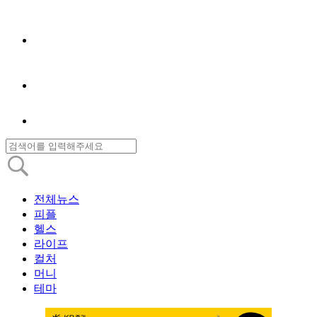
전체뉴스
피플
헬스
라이프
컬처
머니
테마