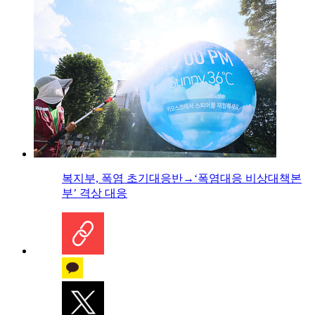
복지부, 폭염 초기대응반→‘폭염대응 비상대책본
부’ 격상 대응