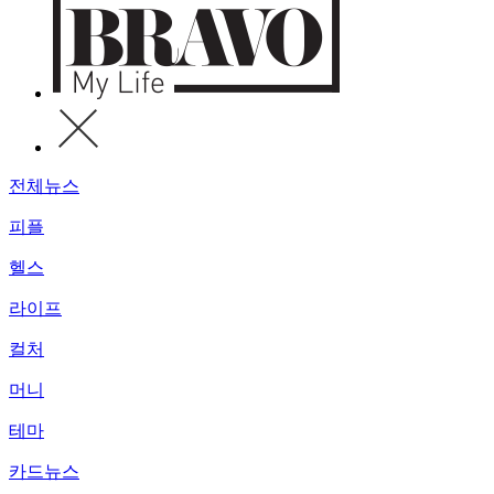
전체뉴스
피플
헬스
라이프
컬처
머니
테마
카드뉴스