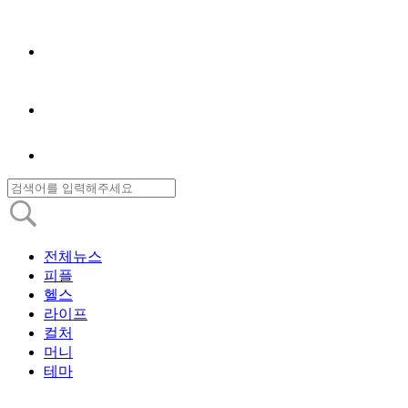
전체뉴스
피플
헬스
라이프
컬처
머니
테마