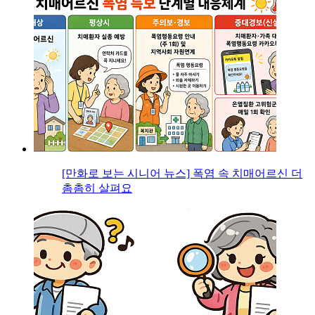
[만화로 보는 시니어 뉴스] 폭염 속 치매어르신 더
촘촘히 살펴요