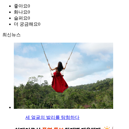
좋아요
0
화나요
0
슬퍼요
0
더 궁금해요
0
최신뉴스
세 얼굴의 발리를 탐험하다