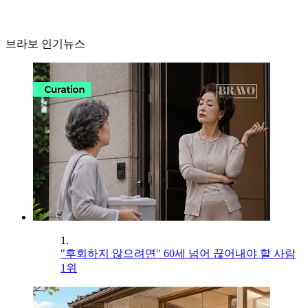
브라보 인기뉴스
1.
"후회하지 않으려면" 60세 넘어 끊어내야 할 사람
1위