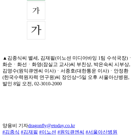
▲김종식씨 별세, 김재필(이노션 미디어바잉 1팀 수석국장)ㆍ
화순ㆍ화선ㆍ화영(잠실고 교사)씨 부친상, 박은숙씨 시부상,
김영수(원익큐엔씨 이사)ㆍ서종호(대한통운 이사)ㆍ안정환
(한국수력원자력 연구원)씨 장인상=5일 오후 서울아산병원,
발인 8일 오전, 02-3010-2000
양용비 기자
dragonfly@etoday.co.kr
#김종식
#김재필
#이노션
#원익큐엔씨
#서울아산병원