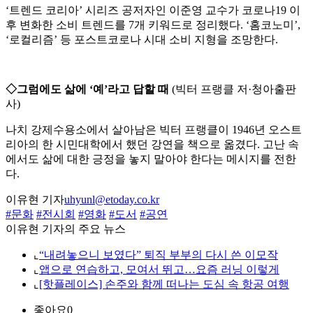
‘트렌드 코리아’ 시리즈 공저자인 이준영 교수가 코로나19 이
후 변화한 소비 트렌드를 7개 키워드로 정리했다. ‘홈코노미’,
‘로컬리즘’ 등 포스트코로나 시대 소비 지형을 조망한다.
◇그럼에도 삶에 ‘예’라고 답할 때
(빅터 프랭클 저·청아출판
사)
나치 강제수용소에서 살아남은 빅터 프랭클이 1946년 오스트
리아의 한 시민대학에서 했던 강연을 책으로 옮겼다. 고난 속
에서도 삶에 대한 긍정을 놓지 말아야 한다는 메시지를 전한
다.
이유현 기자
uhyunl@etoday.co.kr
#문화
#전시회
#영화
#도서
#공연
이유현 기자의 주요 뉴스
⌞
“내려놓으니 보였다” 퇴직 부부의 다시 쓴 이모작
⌞
앱으로 연습하고, 모여서 뛰고…요즘 러닝 이렇게
⌞
[핫플레이스] 손주와 함께 떠나는 도심 속 항공 여행
좋아요
0