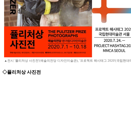
▲전시 '퓰리처상 사진전'(예술의전당 디자인미술관), '프로젝트 해시태그 2020'(국립현대
◇퓰리처상 사진전