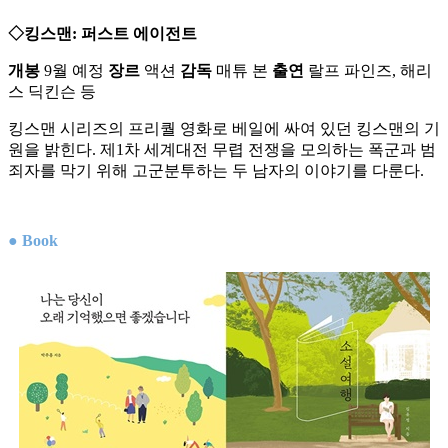
◇킹스맨: 퍼스트 에이전트
개봉
9월 예정
장르
액션
감독
매튜 본
출연
랄프 파인즈, 해리
스 딕킨슨 등
킹스맨 시리즈의 프리퀄 영화로 베일에 싸여 있던 킹스맨의 기
원을 밝힌다. 제1차 세계대전 무렵 전쟁을 모의하는 폭군과 범
죄자를 막기 위해 고군분투하는 두 남자의 이야기를 다룬다.
● Book