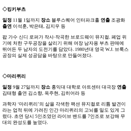
◇킹키부츠
일정
11월 1일까지
장소
블루스퀘어 인터파크홀
연출
조광화
출연
이석훈, 박은태, 김지우 등
팝 가수 신디 로퍼가 작사·작곡한 브로드웨이 뮤지컬. 폐업 위
기에 처한 구두공장을 살리기 위해 여장 남자용 부츠 판매에
뛰어든 두 남자의 도전기를 담았다. 1980년대 영국 W.J. 브룩스
공장의 실제 성공담을 바탕으로 만들어졌다.
◇마리퀴리
일정
9월 27일까지
장소
홍익대 대학로 아트센터 대극장
연출
김태형 출연 김소향, 옥주현, 김히어라 등
과학자 ‘마리퀴리’의 삶을 각색한 팩션 뮤지컬로 리튬 발견이
라는 업적 뒤에 가려진 인간 마리퀴리의 고뇌를 밀도 있게 그
렸다. 초연 당시 5인조였던 라이브 밴드를 7인조로 보강해 무
대의 완성도를 높였다.