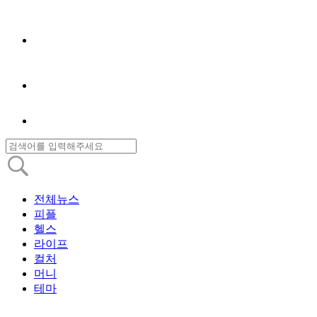
전체뉴스
피플
헬스
라이프
컬처
머니
테마