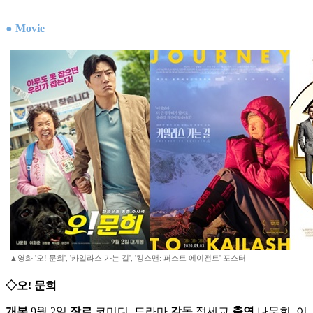
● Movie
▲영화 '오! 문희', '카일라스 가는 길', '킹스맨: 퍼스트 에이전트' 포스터
◇오! 문희
개봉
9월 2일
장르
코미디, 드라마
감독
정세교
출연
나문희, 이