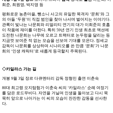
희준, 최원영, 박지영 등
평화로운 농촌마을, 뺑소니 사고의 유일한 목격자 ‘문희’와 그
의 아들 ‘두원’이 직접 범인을 찾아 나서며 벌어지는 이야기다.
관록이 빛나는 나문희와 리얼리티 연기의 대가 이희준의 호흡
이 작품에 재미를 더한다. 특히 59년 연기 인생 최초로 액션에
도전한 나문희는 나무에 오르고 트랙터로 논두렁을 달리는 등
지금껏 보여준 적 없는 모습을 선보여 기대를 모은다. 정세교
감독이 나문희를 상상하며 시나리오를 쓴 만큼 ‘문희’가 나문
희의 ‘인생 캐릭터’로 새롭게 등극할지 주목된다.
◇카일라스 가는 길
개봉 9월 3일 장르 다큐멘터리 감독 정형민 출연 이춘숙
80대 최고령 오지탐험가 이춘숙 씨의 ‘카일라스’ 순례 여정기
를 담은 로드무비다. 자연을 거닐며 인생을 돌아보고 다시 묵
묵히 앞으로 나아가는 이 씨의 모습이 잔잔한 감동을 선사한
다.