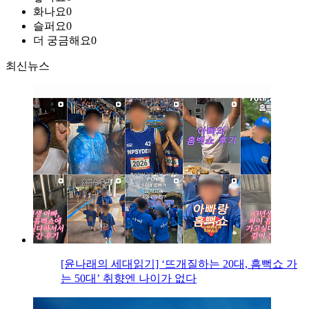
화나요
0
슬퍼요
0
더 궁금해요
0
최신뉴스
[윤나래의 세대읽기] ‘뜨개질하는 20대, 흠뻑쇼 가
는 50대’ 취향엔 나이가 없다