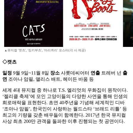
▲뮤지컬 '캣츠', '킹키부츠', '마리퀴리' 포스터(각 사 제공)
◇캣츠
일정
9월 9일~11월 8일
장소
샤롯데씨어터
연출
트레버 넌
출
연
조아나 암필, 앨리스 배트, 헤이든 바움 등
세계 4대 뮤지컬 중 하나로 T.S. 엘리엇의 우화집이 원작이다.
‘젤리클 축제’에 모인 고양이들의 다양한 사연을 통해 인생의
희로애락을 표현한다. 초연 40주년을 기념해 세계적인 디바
‘조아나 암필’, 한국인이 사랑하는 월드스타 ‘브래드 리틀’ 등
최고의 기량을 갖춘 배우들이 함께한다. 2017년 한국 뮤지컬
사상 최초 200만 관객을 돌파한 이후 진행되는 첫 공연이다.