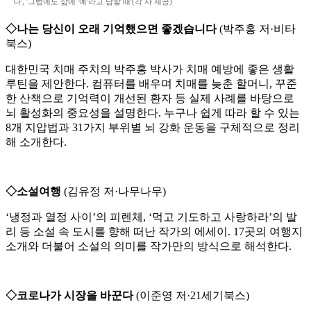
다', '그럼에도 삶에 '예'라고 답할 때'(각 사 제공)
◇나는 당신이 오래 기억했으면 좋겠습니다
(박주홍 저·비타
북스)
대한민국 치매 주치의 박주홍 박사가 치매 예방에 좋은 생활
루틴을 제안한다. 컴퓨터를 배우며 치매를 늦춘 할머니, 꾸준
한 산책으로 기억력이 개선된 환자 등 실제 사례를 바탕으로
뇌 활성화의 중요성을 설명한다. 누구나 쉽게 따라 할 수 있는
8개 지압법과 31가지 부위별 뇌 강화 운동을 구체적으로 정리
해 소개한다.
◇소설여행
(김유정 저·나무나무)
‘냉정과 열정 사이’의 피렌체, ‘먹고 기도하고 사랑하라’의 발
리 등 소설 속 도시를 향해 떠난 작가의 에세이. 17곳의 여행지
소개와 더불어 소설의 의미를 작가만의 방식으로 해석한다.
◇코로나가 시장을 바꾼다
(이준영 저·21세기북스)