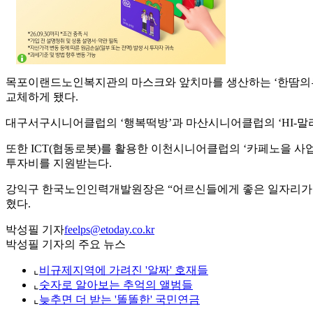
목포이랜드노인복지관의 마스크와 앞치마를 생산하는 ‘한땀의류 
교체하게 됐다.
대구서구시니어클럽의 ‘행복떡방’과 마산시니어클럽의 ‘HI-말리
또한 ICT(협동로봇)를 활용한 이천시니어클럽의 ‘카페노을 
투자비를 지원받는다.
강익구 한국노인인력개발원장은 “어르신들에게 좋은 일자리가 
혔다.
박성필 기자
feelps@etoday.co.kr
박성필 기자의 주요 뉴스
⌞
비규제지역에 가려진 '알짜' 호재들
⌞
숫자로 알아보는 추억의 앨범들
⌞
늦추면 더 받는 '똘똘한' 국민연금