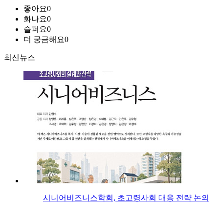
좋아요
0
화나요
0
슬퍼요
0
더 궁금해요
0
최신뉴스
시니어비즈니스학회, 초고령사회 대응 전략 논의