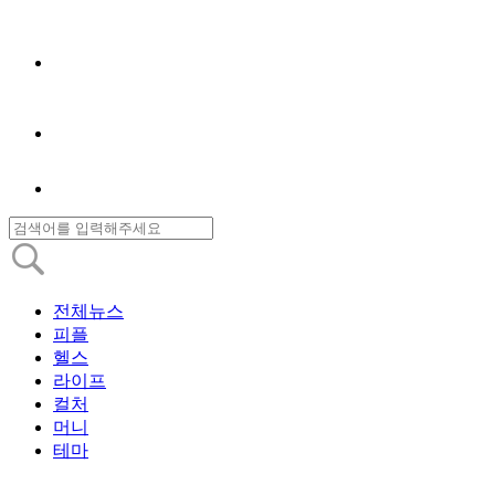
전체뉴스
피플
헬스
라이프
컬처
머니
테마