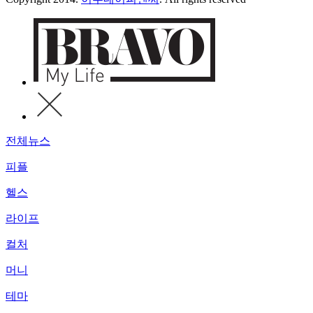
전체뉴스
피플
헬스
라이프
컬처
머니
테마