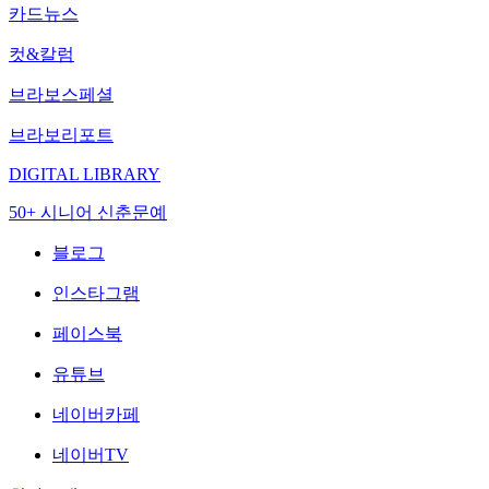
카드뉴스
컷&칼럼
브라보스페셜
브라보리포트
DIGITAL LIBRARY
50+ 시니어 신춘문예
블로그
인스타그램
페이스북
유튜브
네이버카페
네이버TV