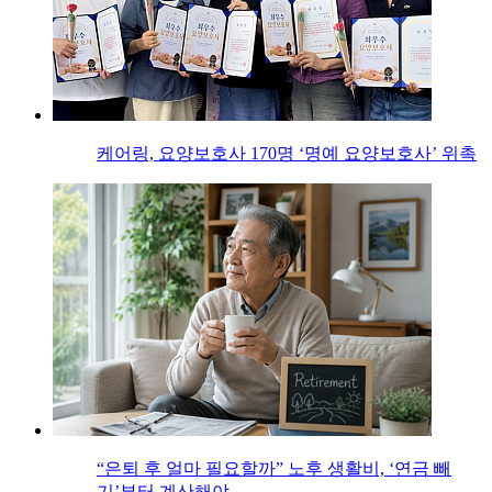
케어링, 요양보호사 170명 ‘명예 요양보호사’ 위촉
“은퇴 후 얼마 필요할까” 노후 생활비, ‘연금 빼
기’부터 계산해야