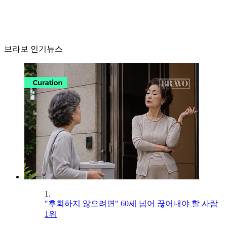
브라보 인기뉴스
1.
"후회하지 않으려면" 60세 넘어 끊어내야 할 사람
1위