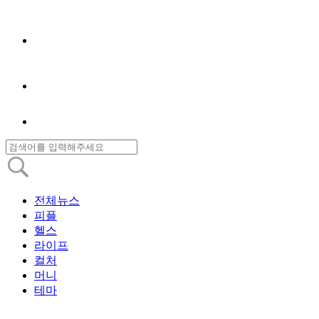
전체뉴스
피플
헬스
라이프
컬처
머니
테마