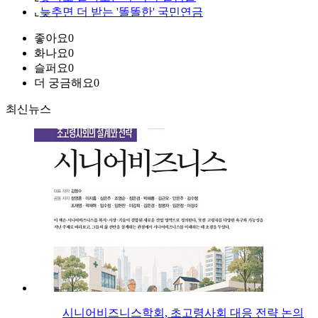
⌞
늦추면 더 받는 '똘똘한' 국민연금
좋아요
0
화나요
0
슬퍼요
0
더 궁금해요
0
최신뉴스
시니어비즈니스학회, 초고령사회 대응 전략 논의