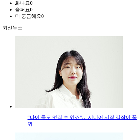
화나요
0
슬퍼요
0
더 궁금해요
0
최신뉴스
“나이 듦도 멋질 수 있죠”… 시니어 시장 길잡이 꿈
꿔