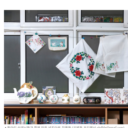
▲동아리 선생님들과 함께 만든 넵킨아트 작품들.(오병돈 프리랜서 obdlife@gmail.com)