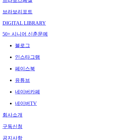
브라보스페셜
브라보리포트
DIGITAL LIBRARY
50+ 시니어 신춘문예
블로그
인스타그램
페이스북
유튜브
네이버카페
네이버TV
회사소개
구독신청
공지사항