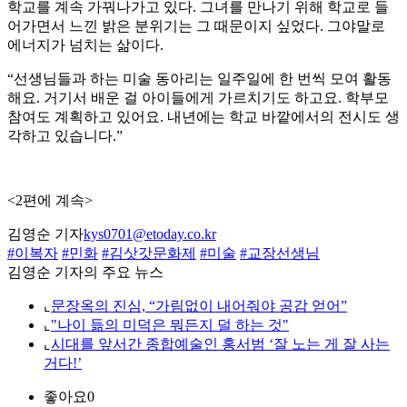
학교를 계속 가꿔나가고 있다. 그녀를 만나기 위해 학교로 들
어가면서 느낀 밝은 분위기는 그 때문이지 싶었다. 그야말로
에너지가 넘치는 삶이다.
“선생님들과 하는 미술 동아리는 일주일에 한 번씩 모여 활동
해요. 거기서 배운 걸 아이들에게 가르치기도 하고요. 학부모
참여도 계획하고 있어요. 내년에는 학교 바깥에서의 전시도 생
각하고 있습니다.”
<2편에 계속>
김영순 기자
kys0701@etoday.co.kr
#이복자
#민화
#김삿갓문화제
#미술
#교장선생님
김영순 기자의 주요 뉴스
⌞
문장옥의 진심, “가림없이 내어줘야 공감 얻어”
⌞
"나이 듦의 미덕은 뭐든지 덜 하는 것"
⌞
시대를 앞서간 종합예술인 홍서범 ‘잘 노는 게 잘 사는
거다!’
좋아요
0