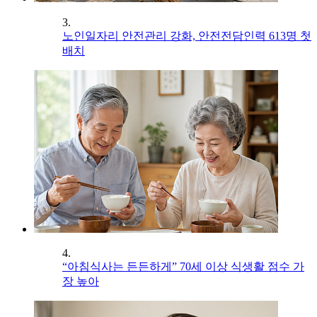
3.
노인일자리 안전관리 강화, 안전전담인력 613명 첫
배치
4.
“아침식사는 든든하게” 70세 이상 식생활 점수 가
장 높아