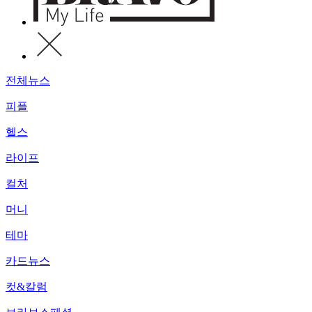
전체뉴스
피플
헬스
라이프
컬처
머니
테마
카드뉴스
컷&칼럼