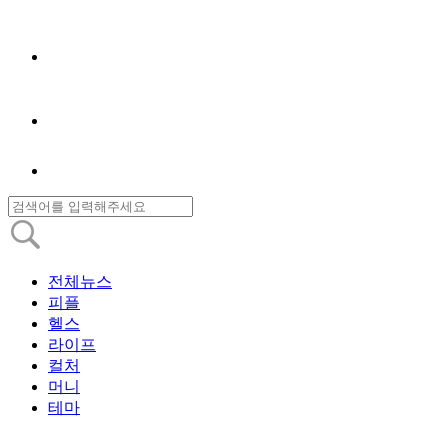
전체뉴스
피플
헬스
라이프
컬처
머니
테마