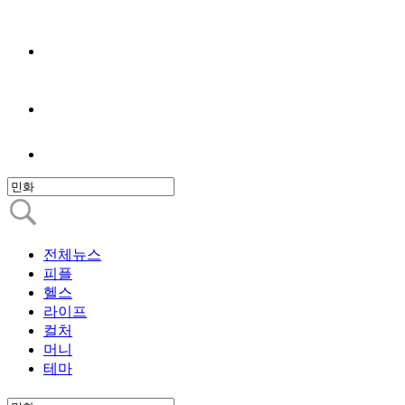
전체뉴스
피플
헬스
라이프
컬처
머니
테마