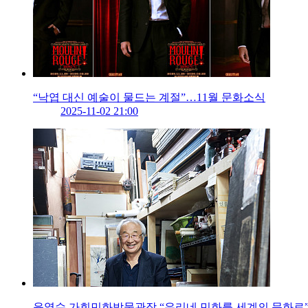
“낙엽 대신 예술이 물드는 계절”…11월 문화소식
2025-11-02 21:00
윤열수 가회민화박물관장 “우리네 민화를 세계의 문화로