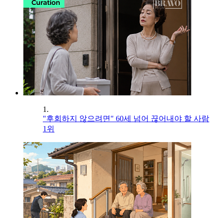
1.
"후회하지 않으려면" 60세 넘어 끊어내야 할 사람
1위