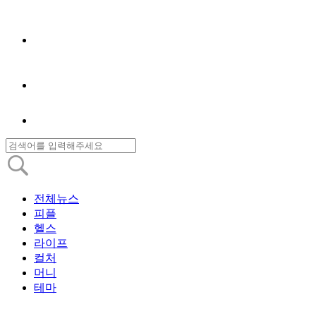
전체뉴스
피플
헬스
라이프
컬처
머니
테마