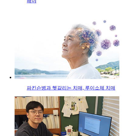
해야
파킨슨병과 헷갈리는 치매, 루이소체 치매