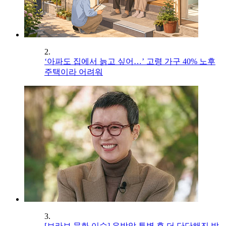
2.
‘아파도 집에서 늙고 싶어…’ 고령 가구 40% 노후
주택이라 어려워
3.
[브라보 문화 이슈] 유방암 투병 후 더 단단해진 박