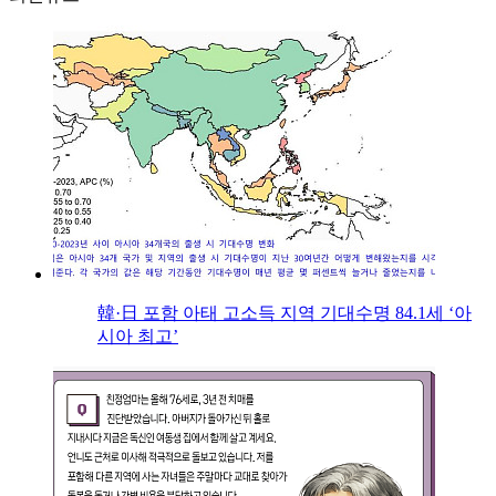
韓·日 포함 아태 고소득 지역 기대수명 84.1세 ‘아
시아 최고’