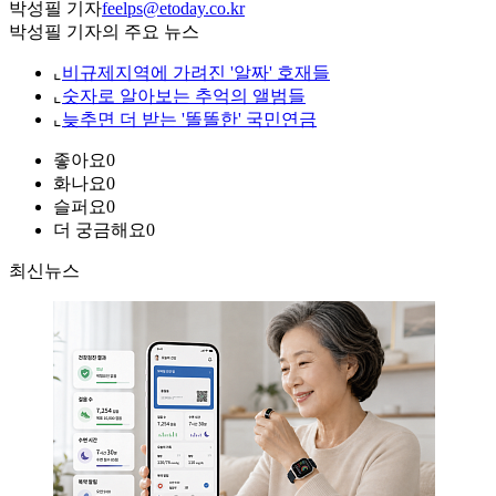
박성필 기자
feelps@etoday.co.kr
박성필 기자의 주요 뉴스
⌞
비규제지역에 가려진 '알짜' 호재들
⌞
숫자로 알아보는 추억의 앨범들
⌞
늦추면 더 받는 '똘똘한' 국민연금
좋아요
0
화나요
0
슬퍼요
0
더 궁금해요
0
최신뉴스