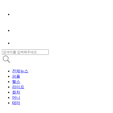
전체뉴스
피플
헬스
라이프
컬처
머니
테마