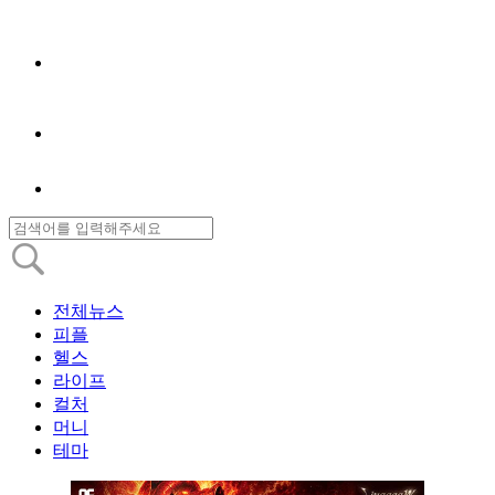
전체뉴스
피플
헬스
라이프
컬처
머니
테마