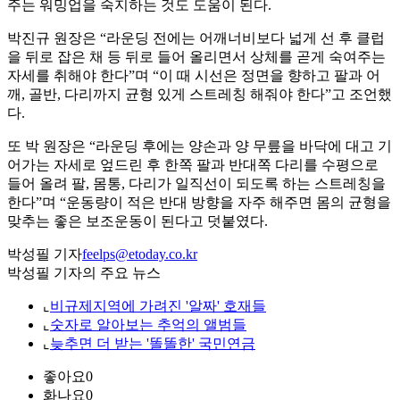
주는 워밍업을 숙지하는 것도 도움이 된다.
박진규 원장은 “라운딩 전에는 어깨너비보다 넓게 선 후 클럽
을 뒤로 잡은 채 등 뒤로 들어 올리면서 상체를 곧게 숙여주는
자세를 취해야 한다”며 “이 때 시선은 정면을 향하고 팔과 어
깨, 골반, 다리까지 균형 있게 스트레칭 해줘야 한다”고 조언했
다.
또 박 원장은 “라운딩 후에는 양손과 양 무릎을 바닥에 대고 기
어가는 자세로 엎드린 후 한쪽 팔과 반대쪽 다리를 수평으로
들어 올려 팔, 몸통, 다리가 일직선이 되도록 하는 스트레칭을
한다”며 “운동량이 적은 반대 방향을 자주 해주면 몸의 균형을
맞추는 좋은 보조운동이 된다고 덧붙였다.
박성필 기자
feelps@etoday.co.kr
박성필 기자의 주요 뉴스
⌞
비규제지역에 가려진 '알짜' 호재들
⌞
숫자로 알아보는 추억의 앨범들
⌞
늦추면 더 받는 '똘똘한' 국민연금
좋아요
0
화나요
0