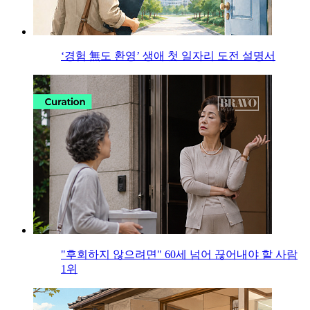
‘경험 無도 환영’ 생애 첫 일자리 도전 설명서
"후회하지 않으려면" 60세 넘어 끊어내야 할 사람
1위