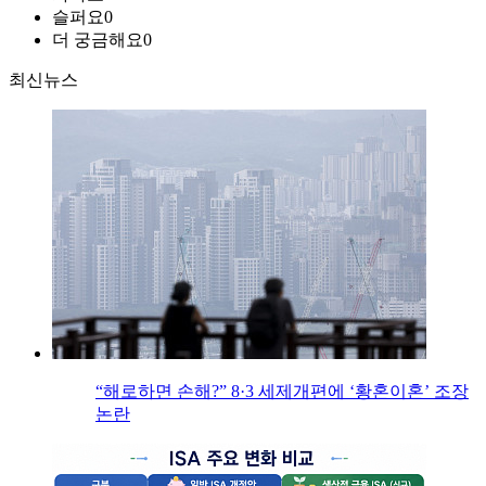
슬퍼요
0
더 궁금해요
0
최신뉴스
“해로하면 손해?” 8·3 세제개편에 ‘황혼이혼’ 조장
논란