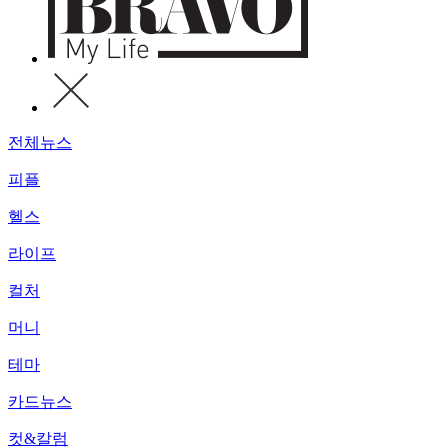
전체뉴스
피플
헬스
라이프
컬처
머니
테마
카드뉴스
컷&칼럼