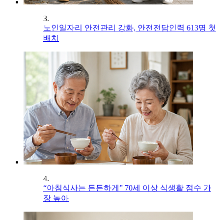
3.
노인일자리 안전관리 강화, 안전전담인력 613명 첫
배치
4.
“아침식사는 든든하게” 70세 이상 식생활 점수 가
장 높아