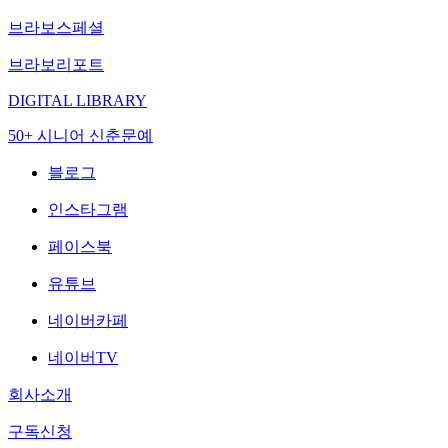
브라보스페셜
브라보리포트
DIGITAL LIBRARY
50+ 시니어 신춘문예
블로그
인스타그램
페이스북
유튜브
네이버카페
네이버TV
회사소개
구독신청