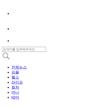
전체뉴스
피플
헬스
라이프
컬처
머니
테마