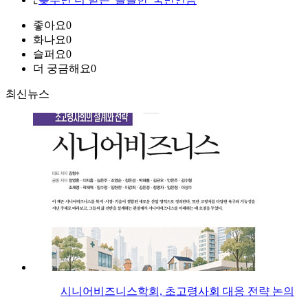
좋아요
0
화나요
0
슬퍼요
0
더 궁금해요
0
최신뉴스
시니어비즈니스학회, 초고령사회 대응 전략 논의