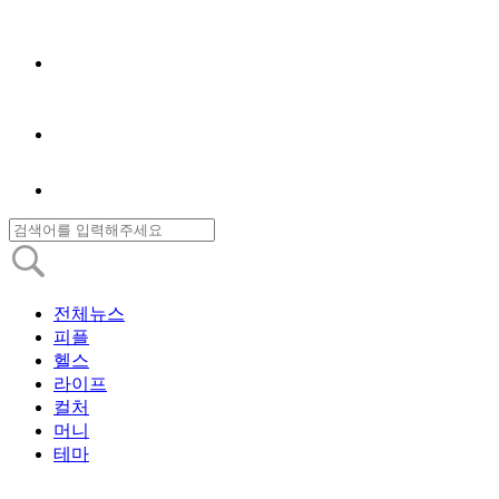
전체뉴스
피플
헬스
라이프
컬처
머니
테마