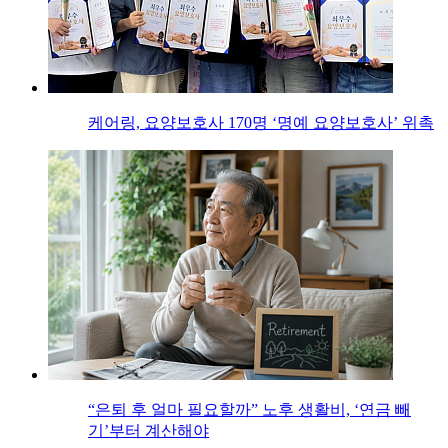
케어링, 요양보호사 170명 ‘명예 요양보호사’ 위촉
“은퇴 후 얼마 필요할까” 노후 생활비, ‘연금 빼
기’부터 계산해야