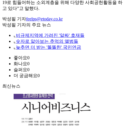
19로 힘들어하는 소외계층을 위해 다양한 사회공헌활동을 하
고 있다”고 말했다.
박성필 기자
feelps@etoday.co.kr
박성필 기자의 주요 뉴스
⌞
비규제지역에 가려진 '알짜' 호재들
⌞
숫자로 알아보는 추억의 앨범들
⌞
늦추면 더 받는 '똘똘한' 국민연금
좋아요
0
화나요
0
슬퍼요
0
더 궁금해요
0
최신뉴스