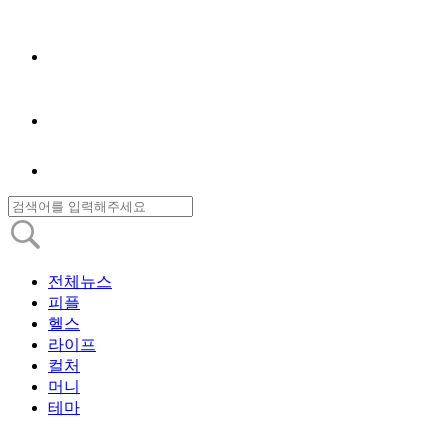
전체뉴스
피플
헬스
라이프
컬처
머니
테마