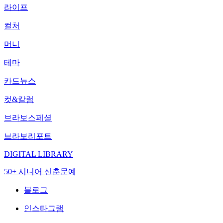
라이프
컬처
머니
테마
카드뉴스
컷&칼럼
브라보스페셜
브라보리포트
DIGITAL LIBRARY
50+ 시니어 신춘문예
블로그
인스타그램