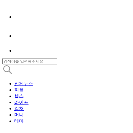
전체뉴스
피플
헬스
라이프
컬처
머니
테마