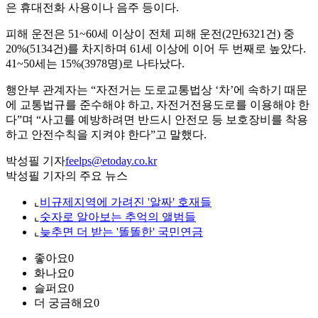
은 휴대전화 사용이나 음주 등이다.
피해 운전은 51~60세 이상이 전체 피해 운전(2만6321건) 중
20%(5134건)를 차지하며 61세 이상에 이어 두 번째로 높았다.
41~50세는 15%(3978명)로 나타났다.
행안부 관계자는 “자전거는 도로교통법상 ‘차’에 속하기 때문
에 교통법규를 준수해야 하고, 자전거전용도로를 이용해야 한
다”며 “사고를 예방하려면 반드시 안전모 등 보호장비를 착용
하고 안전수칙을 지켜야 한다”고 말했다.
박성필 기자
feelps@etoday.co.kr
박성필 기자의 주요 뉴스
⌞
비규제지역에 가려진 '알짜' 호재들
⌞
숫자로 알아보는 추억의 앨범들
⌞
늦추면 더 받는 '똘똘한' 국민연금
좋아요
0
화나요
0
슬퍼요
0
더 궁금해요
0