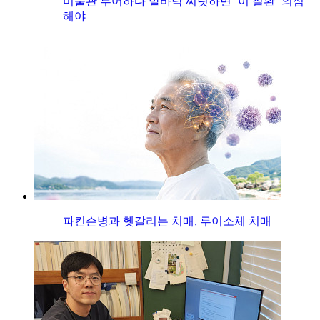
미술관 투어하다 발바닥 찌릿하면 ‘이 질환’ 의심
해야
파킨슨병과 헷갈리는 치매, 루이소체 치매