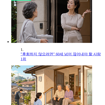
1.
"후회하지 않으려면" 60세 넘어 끊어내야 할 사람
1위