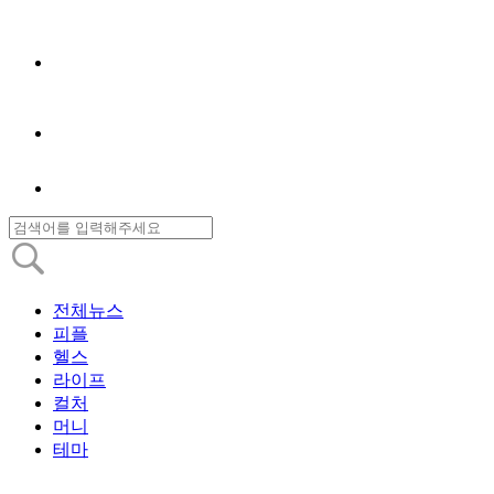
전체뉴스
피플
헬스
라이프
컬처
머니
테마