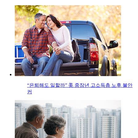
“은퇴해도 일할까” 美 중장년 고소득층 노후 불안
커