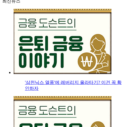
최신뉴스
'삼전닉스 열풍'에 레버리지 올라타기? 이건 꼭 확
인하자