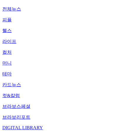
전체뉴스
피플
헬스
라이프
컬처
머니
테마
카드뉴스
컷&칼럼
브라보스페셜
브라보리포트
DIGITAL LIBRARY