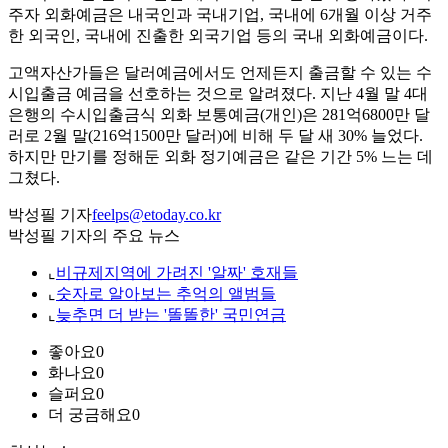
주자 외화예금은 내국인과 국내기업, 국내에 6개월 이상 거주
한 외국인, 국내에 진출한 외국기업 등의 국내 외화예금이다.
고액자산가들은 달러예금에서도 언제든지 출금할 수 있는 수
시입출금 예금을 선호하는 것으로 알려졌다. 지난 4월 말 4대
은행의 수시입출금식 외화 보통예금(개인)은 281억6800만 달
러로 2월 말(216억1500만 달러)에 비해 두 달 새 30% 늘었다.
하지만 만기를 정해둔 외화 정기예금은 같은 기간 5% 느는 데
그쳤다.
박성필 기자
feelps@etoday.co.kr
박성필 기자의 주요 뉴스
⌞
비규제지역에 가려진 '알짜' 호재들
⌞
숫자로 알아보는 추억의 앨범들
⌞
늦추면 더 받는 '똘똘한' 국민연금
좋아요
0
화나요
0
슬퍼요
0
더 궁금해요
0