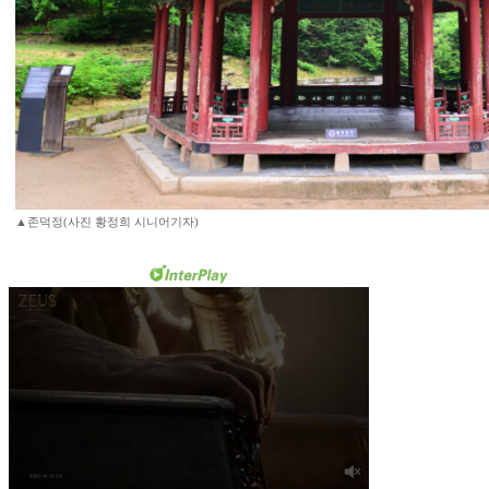
▲존덕정(사진 황정희 시니어기자)