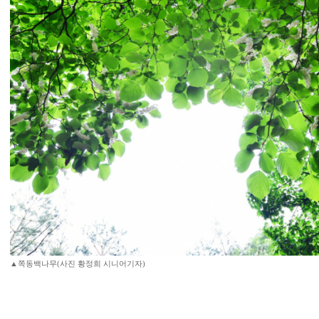
▲쪽동백나무(사진 황정희 시니어기자)