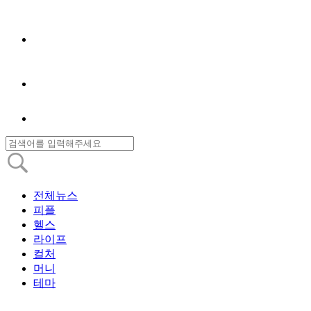
전체뉴스
피플
헬스
라이프
컬처
머니
테마