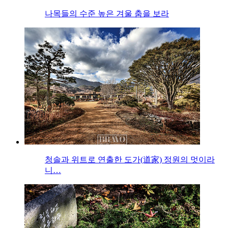
나목들의 수준 높은 겨울 춤을 보라
청솔과 위트로 연출한 도가(道家) 정원의 멋이라
니…