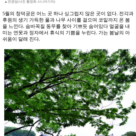
▲연경당(사진 황정희 시니어기자)
5월의 창덕궁은 어느 곳 하나 싱그럽지 않은 곳이 없다. 전각과
후원의 생기 가득한 풀과 나무 사이를 걸으며 코밑까지 온 봄
을 느낀다. 숨바꼭질 동무를 찾아 기쁘듯 숨어있다 얼굴을 내
미는 연못과 정자에서 휴식의 기쁨을 누린다. 가는 봄날의 아
쉬움이 달래 진다.