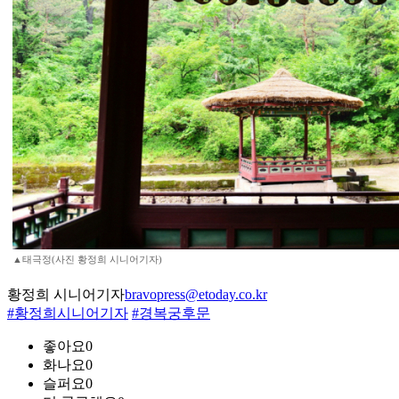
▲태극정(사진 황정희 시니어기자)
황정희 시니어기자
bravopress@etoday.co.kr
#황정희시니어기자
#경복궁후문
좋아요
0
화나요
0
슬퍼요
0