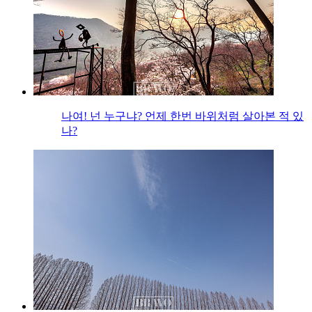
나여! 넌 누구냐? 언제 한번 바위처럼 살아본 적 있
나?