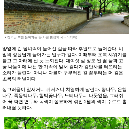
▲창덕궁 후원 들어가는 길(사진 황정희 시니어기자)
양옆에 긴 담벼락이 늘어선 길을 따라 후원으로 들어간다. 비
밀의 정원답게 들어가는 입구가 길다. 이때부터 초록 샤워기를
틀고 그 아래에 선 듯 느껴진다. 대여섯 살 정도 된 딸 둘과 고
궁 나들이에 나선 한 가족이 앞서 걷다가 감탄사를 터뜨리는
소리가 들린다. 아니나 다를까 구부러진 길 끝부터는 더 깊은
초록의 터널이다.
싱그러움이 앞서거니 뒤서거니 치열하게 달린다. 뽕나무, 은행
나무, 쪽동백나무, 함박꽃나무, 느티나무.... 나뭇잎을, 그러쥐
어 꾹 짜면 연두와 녹색이 절묘하게 섞인 5월의 색이 주르르 흘
러내릴 듯하다.