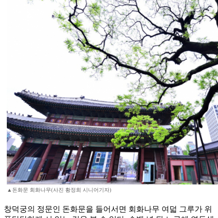
▲돈화문 회화나무(사진 황정희 시니어기자)
창덕궁의 정문인 돈화문을 들어서면 회화나무 여덟 그루가 위