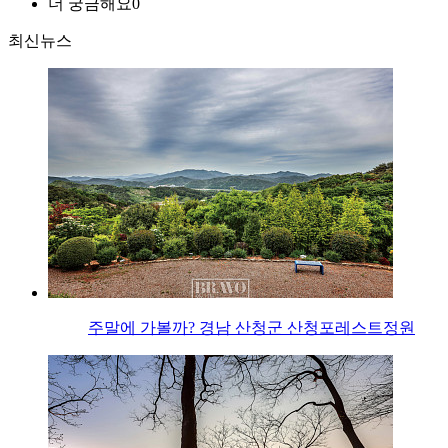
더 궁금해요
0
최신뉴스
주말에 가볼까? 경남 산청군 산청포레스트정원