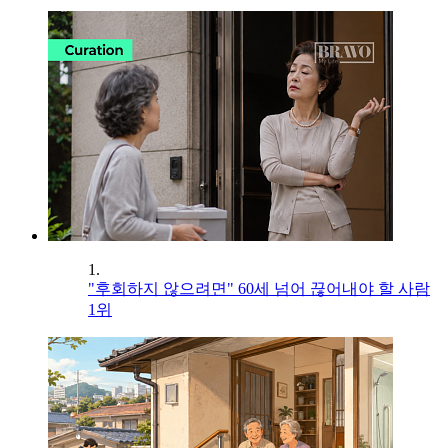
1.
"후회하지 않으려면" 60세 넘어 끊어내야 할 사람
1위