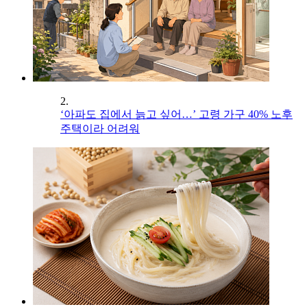
2.
‘아파도 집에서 늙고 싶어…’ 고령 가구 40% 노후
주택이라 어려워