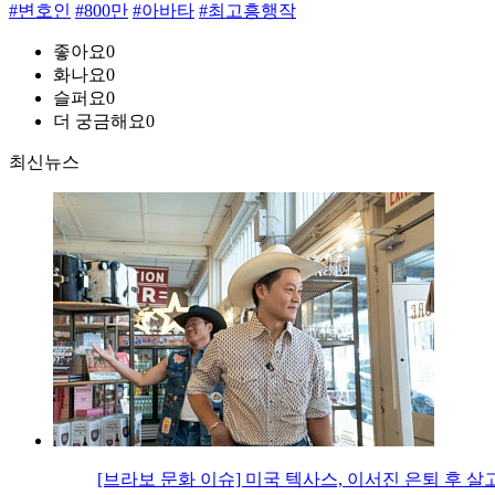
#변호인
#800만
#아바타
#최고흥행작
좋아요
0
화나요
0
슬퍼요
0
더 궁금해요
0
최신뉴스
[브라보 문화 이슈] 미국 텍사스, 이서진 은퇴 후 살