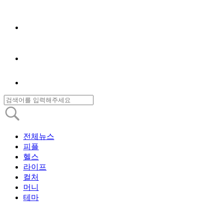
전체뉴스
피플
헬스
라이프
컬처
머니
테마