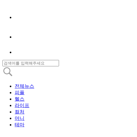
전체뉴스
피플
헬스
라이프
컬처
머니
테마