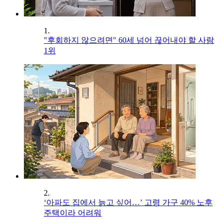
1.
"후회하지 않으려면" 60세 넘어 끊어내야 할 사람
1위
2.
‘아파도 집에서 늙고 싶어…’ 고령 가구 40% 노후
주택이라 어려워