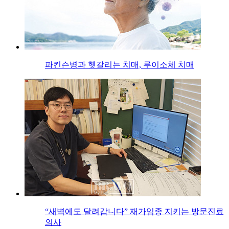
파킨슨병과 헷갈리는 치매, 루이소체 치매
“새벽에도 달려갑니다” 재가임종 지키는 방문진료
의사