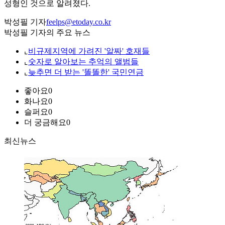
성형인 것으로 알려졌다.
박성필 기자
feelps@etoday.co.kr
박성필 기자의 주요 뉴스
⌞
비규제지역에 가려진 '알짜' 호재들
⌞
숫자로 알아보는 추억의 앨범들
⌞
늦추면 더 받는 '똘똘한' 국민연금
좋아요
0
화나요
0
슬퍼요
0
더 궁금해요
0
최신뉴스