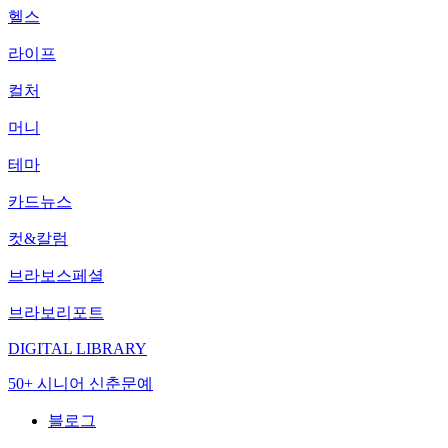
헬스
라이프
컬처
머니
테마
카드뉴스
컷&칼럼
브라보스페셜
브라보리포트
DIGITAL LIBRARY
50+ 시니어 신춘문예
블로그