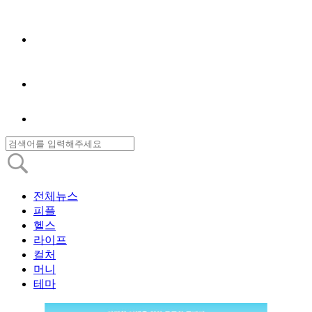
전체뉴스
피플
헬스
라이프
컬처
머니
테마