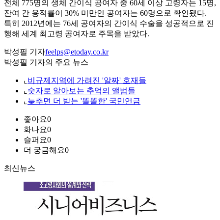
전체 775명의 생체 간이식 공여자 중 60세 이상 고령자는 15명,
잔여 간 용적률이 30% 미만인 공여자는 60명으로 확인됐다.
특히 2012년에는 76세 공여자의 간이식 수술을 성공적으로 진
행해 세계 최고령 공여자로 주목을 받았다.
박성필 기자
feelps@etoday.co.kr
박성필 기자의 주요 뉴스
⌞
비규제지역에 가려진 '알짜' 호재들
⌞
숫자로 알아보는 추억의 앨범들
⌞
늦추면 더 받는 '똘똘한' 국민연금
좋아요
0
화나요
0
슬퍼요
0
더 궁금해요
0
최신뉴스