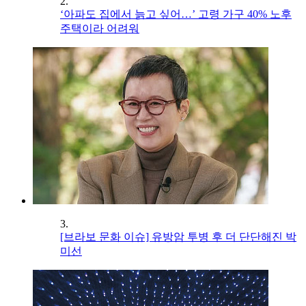
2.
‘아파도 집에서 늙고 싶어…’ 고령 가구 40% 노후
주택이라 어려워
3.
[브라보 문화 이슈] 유방암 투병 후 더 단단해진 박
미선