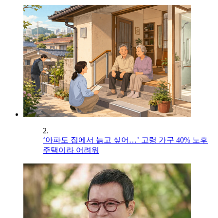
2.
‘아파도 집에서 늙고 싶어…’ 고령 가구 40% 노후
주택이라 어려워