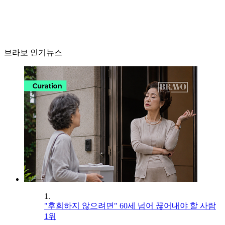
브라보 인기뉴스
1.
"후회하지 않으려면" 60세 넘어 끊어내야 할 사람
1위