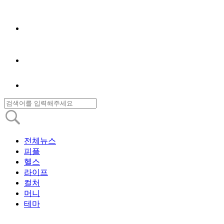
전체뉴스
피플
헬스
라이프
컬처
머니
테마