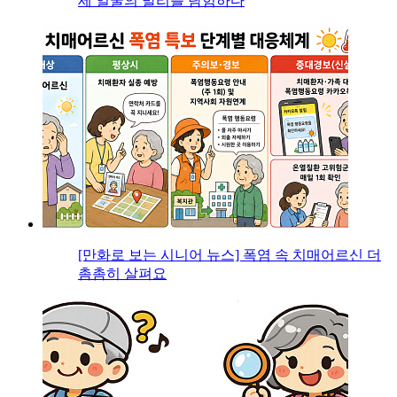
세 얼굴의 발리를 탐험하다
[만화로 보는 시니어 뉴스] 폭염 속 치매어르신 더
촘촘히 살펴요