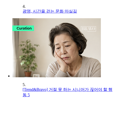
4.
광명, 시간을 걷는 문화 마실길
5.
[Trend&Bravo] 거절 못 하는 시니어가 끊어야 할 행
동 5