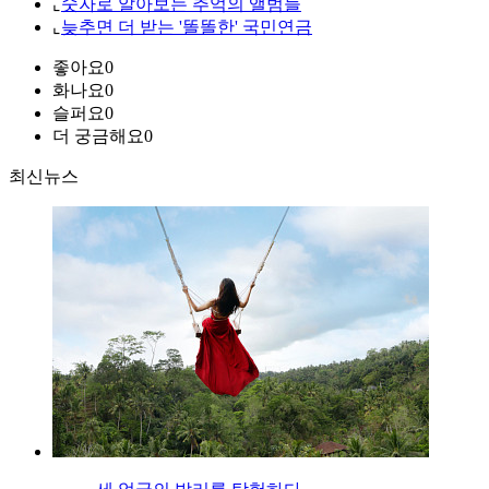
⌞
숫자로 알아보는 추억의 앨범들
⌞
늦추면 더 받는 '똘똘한' 국민연금
좋아요
0
화나요
0
슬퍼요
0
더 궁금해요
0
최신뉴스