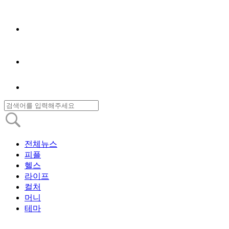
전체뉴스
피플
헬스
라이프
컬처
머니
테마