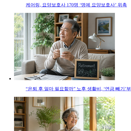
케어링, 요양보호사 170명 ‘명예 요양보호사’ 위촉
“은퇴 후 얼마 필요할까” 노후 생활비, ‘연금 빼기’