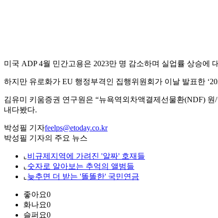
미국 ADP 4월 민간고용은 2023만 명 감소하며 실업률 상승에 대
하지만 유로화가 EU 행정부격인 집행위원회가 이날 발표한 ‘20
김유미 키움증권 연구원은 “뉴욕역외차액결제선물환(NDF) 원/달
내다봤다.
박성필 기자
feelps@etoday.co.kr
박성필 기자의 주요 뉴스
⌞
비규제지역에 가려진 '알짜' 호재들
⌞
숫자로 알아보는 추억의 앨범들
⌞
늦추면 더 받는 '똘똘한' 국민연금
좋아요
0
화나요
0
슬퍼요
0