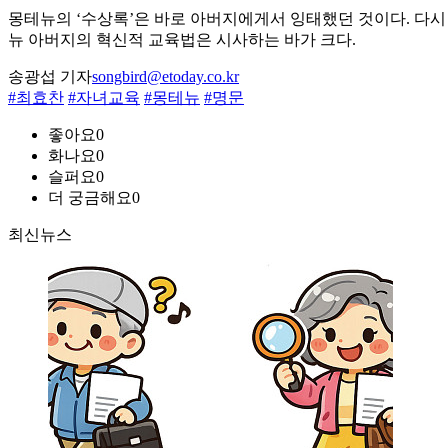
몽테뉴의 ‘수상록’은 바로 아버지에게서 잉태했던 것이다. 다시
뉴 아버지의 혁신적 교육법은 시사하는 바가 크다.
송광섭 기자
songbird@etoday.co.kr
#최효찬
#자녀교육
#몽테뉴
#명문
좋아요
0
화나요
0
슬퍼요
0
더 궁금해요
0
최신뉴스