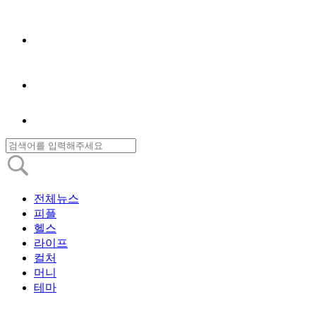
전체뉴스
피플
헬스
라이프
컬처
머니
테마