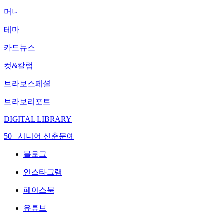
머니
테마
카드뉴스
컷&칼럼
브라보스페셜
브라보리포트
DIGITAL LIBRARY
50+ 시니어 신춘문예
블로그
인스타그램
페이스북
유튜브