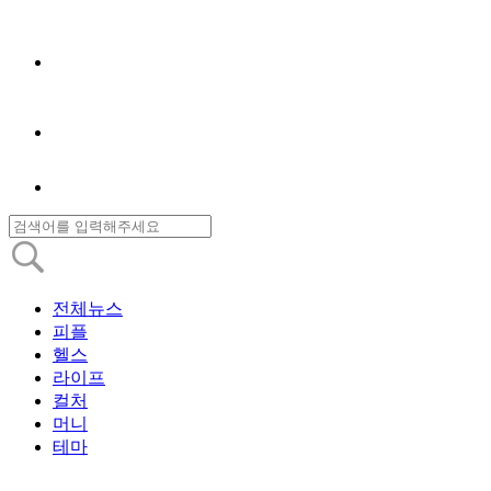
전체뉴스
피플
헬스
라이프
컬처
머니
테마