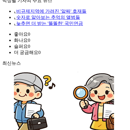
박성필 기자의 주요 뉴스
⌞
비규제지역에 가려진 '알짜' 호재들
⌞
숫자로 알아보는 추억의 앨범들
⌞
늦추면 더 받는 '똘똘한' 국민연금
좋아요
0
화나요
0
슬퍼요
0
더 궁금해요
0
최신뉴스