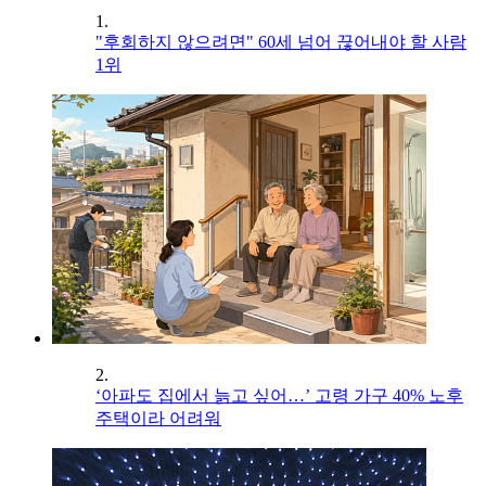
1.
"후회하지 않으려면" 60세 넘어 끊어내야 할 사람
1위
2.
‘아파도 집에서 늙고 싶어…’ 고령 가구 40% 노후
주택이라 어려워