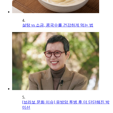
4.
설탕 vs 소금, 콩국수를 건강하게 먹는 법
5.
[브라보 문화 이슈] 유방암 투병 후 더 단단해진 박
미선