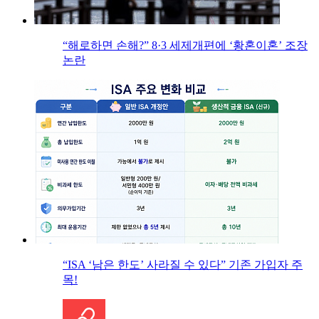
“해로하면 손해?” 8·3 세제개편에 ‘황혼이혼’ 조장
논란
“ISA ‘남은 한도’ 사라질 수 있다” 기존 가입자 주
목!