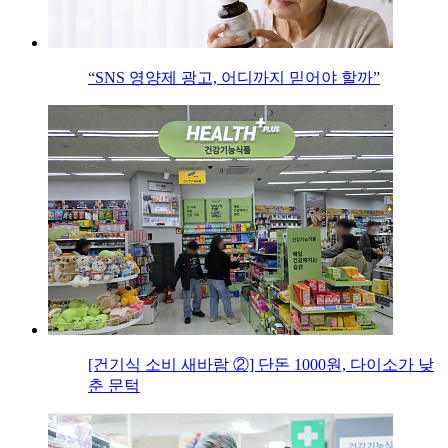
“SNS 영양제 광고, 어디까지 믿어야 할까”
[건기식 소비 새바람 ②] 단돈 1000원, 다이소가 낮
춘 문턱