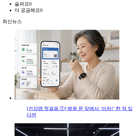
슬퍼요
0
더 궁금해요
0
최신뉴스
[건강앱 첫걸음 ①] 병원 문 앞에서 ‘아차!’ 한 적 있
다면