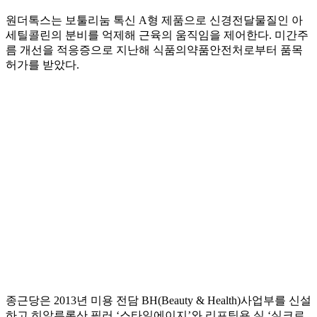
원더톡스는 보툴리눔 톡신 A형 제품으로 신경전달물질인 아
세틸콜린의 분비를 억제해 근육의 움직임을 제어한다. 미간주
름 개선을 적응증으로 지난해 식품의약품안전처로부터 품목
허가를 받았다.
종근당은 2013년 미용 전담 BH(Beauty & Health)사업부를 신설
하고 히알루론산 필러 ‘스타일에이지’와 리프팅용 실 ‘실크로