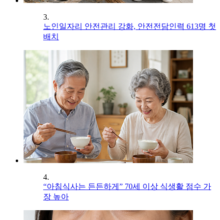
3.
노인일자리 안전관리 강화, 안전전담인력 613명 첫
배치
4.
“아침식사는 든든하게” 70세 이상 식생활 점수 가
장 높아