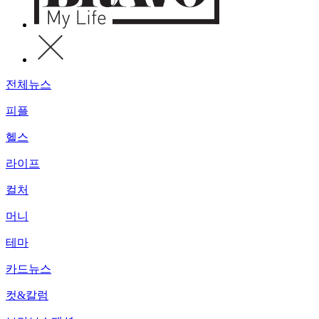
전체뉴스
피플
헬스
라이프
컬처
머니
테마
카드뉴스
컷&칼럼