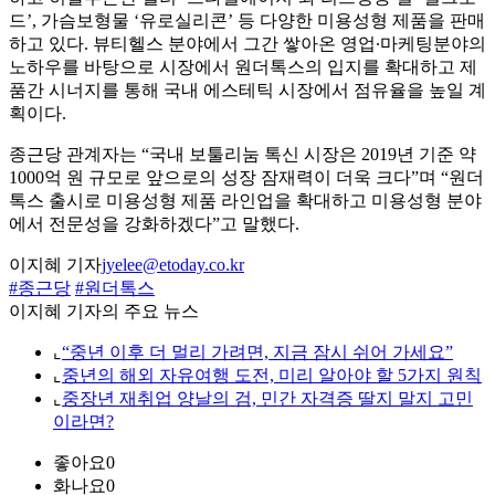
드’, 가슴보형물 ‘유로실리콘’ 등 다양한 미용성형 제품을 판매
하고 있다. 뷰티헬스 분야에서 그간 쌓아온 영업∙마케팅분야의
노하우를 바탕으로 시장에서 원더톡스의 입지를 확대하고 제
품간 시너지를 통해 국내 에스테틱 시장에서 점유율을 높일 계
획이다.
종근당 관계자는 “국내 보툴리눔 톡신 시장은 2019년 기준 약
1000억 원 규모로 앞으로의 성장 잠재력이 더욱 크다”며 “원더
톡스 출시로 미용성형 제품 라인업을 확대하고 미용성형 분야
에서 전문성을 강화하겠다”고 말했다.
이지혜 기자
jyelee@etoday.co.kr
#종근당
#원더톡스
이지혜 기자의 주요 뉴스
⌞
“중년 이후 더 멀리 가려면, 지금 잠시 쉬어 가세요”
⌞
중년의 해외 자유여행 도전, 미리 알아야 할 5가지 원칙
⌞
중장년 재취업 양날의 검, 민간 자격증 딸지 말지 고민
이라면?
좋아요
0
화나요
0