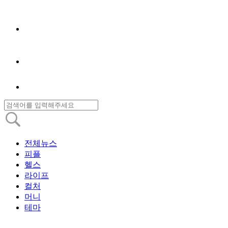
전체뉴스
피플
헬스
라이프
컬처
머니
테마