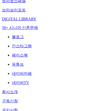
브라보스페셜
브라보리포트
DIGITAL LIBRARY
50+ 시니어 신춘문예
블로그
인스타그램
페이스북
유튜브
네이버카페
네이버TV
회사소개
구독신청
공지사항