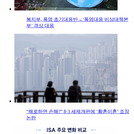
복지부, 폭염 초기대응반→‘폭염대응 비상대책본
부’ 격상 대응
“해로하면 손해?” 8·3 세제개편에 ‘황혼이혼’ 조장
논란