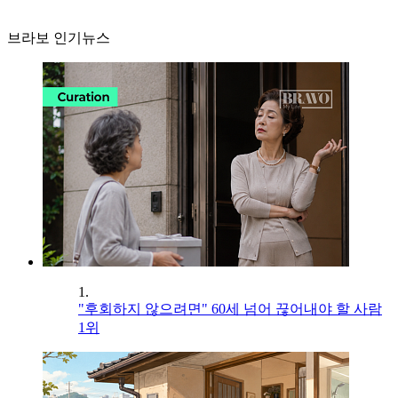
브라보 인기뉴스
1.
"후회하지 않으려면" 60세 넘어 끊어내야 할 사람
1위