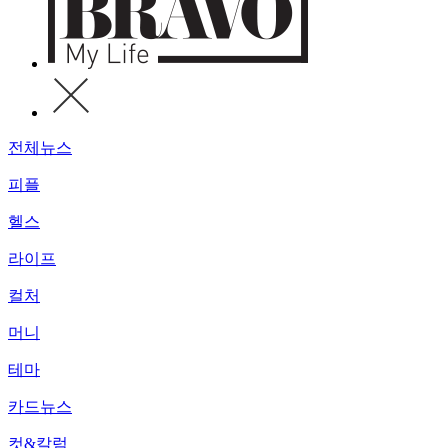
전체뉴스
피플
헬스
라이프
컬처
머니
테마
카드뉴스
컷&칼럼