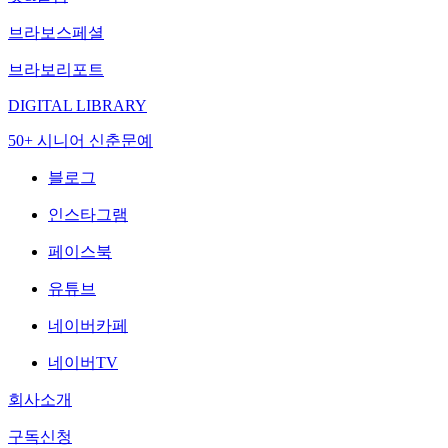
브라보스페셜
브라보리포트
DIGITAL LIBRARY
50+ 시니어 신춘문예
블로그
인스타그램
페이스북
유튜브
네이버카페
네이버TV
회사소개
구독신청