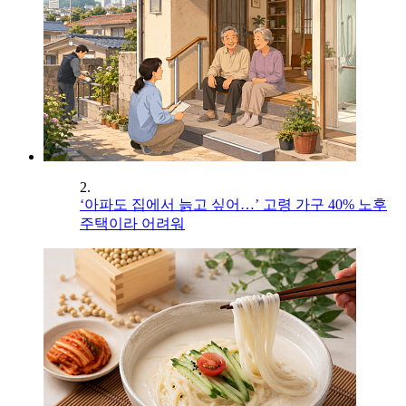
2.
‘아파도 집에서 늙고 싶어…’ 고령 가구 40% 노후
주택이라 어려워