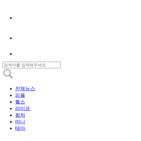
전체뉴스
피플
헬스
라이프
컬처
머니
테마