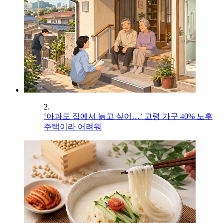
2.
‘아파도 집에서 늙고 싶어…’ 고령 가구 40% 노후
주택이라 어려워