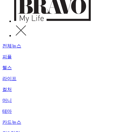
전체뉴스
피플
헬스
라이프
컬처
머니
테마
카드뉴스