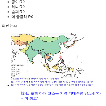
좋아요
0
화나요
0
슬퍼요
0
더 궁금해요
0
최신뉴스
韓·日 포함 아태 고소득 지역 기대수명 84.1세 ‘아
시아 최고’