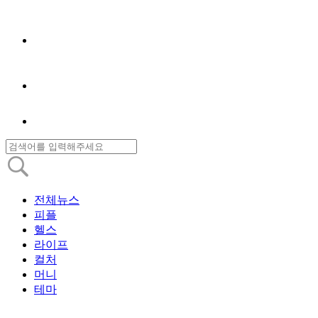
전체뉴스
피플
헬스
라이프
컬처
머니
테마