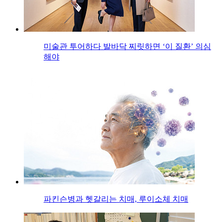
미술관 투어하다 발바닥 찌릿하면 ‘이 질환’ 의심
해야
파킨슨병과 헷갈리는 치매, 루이소체 치매