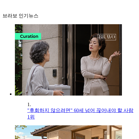
브라보 인기뉴스
1.
"후회하지 않으려면" 60세 넘어 끊어내야 할 사람
1위