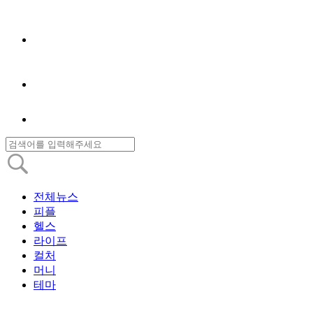
전체뉴스
피플
헬스
라이프
컬처
머니
테마