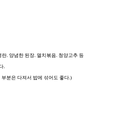
) 명란. 양념한 된장. 멸치볶음. 청양고추 등
다.
기 부분은 다져서 밥에 섞어도 좋다.)