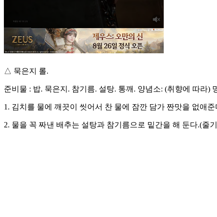
△ 묵은지 롤.
준비물 : 밥. 묵은지. 참기름. 설탕. 통깨. 양념소: (취향에 따라
1. 김치를 물에 깨끗이 씻어서 찬 물에 잠깐 담가 짠맛을 없애준
2. 물을 꼭 짜낸 배추는 설탕과 참기름으로 밑간을 해 둔다.(줄