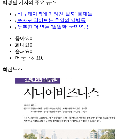
박성필 기자의 주요 뉴스
⌞
비규제지역에 가려진 '알짜' 호재들
⌞
숫자로 알아보는 추억의 앨범들
⌞
늦추면 더 받는 '똘똘한' 국민연금
좋아요
0
화나요
0
슬퍼요
0
더 궁금해요
0
최신뉴스