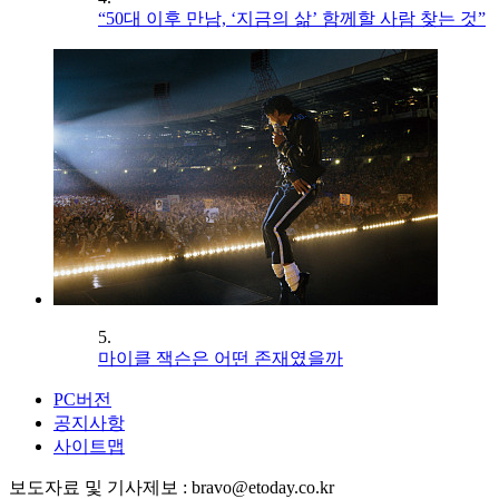
“50대 이후 만남, ‘지금의 삶’ 함께할 사람 찾는 것”
5.
마이클 잭슨은 어떤 존재였을까
PC버전
공지사항
사이트맵
보도자료 및 기사제보 : bravo@etoday.co.kr