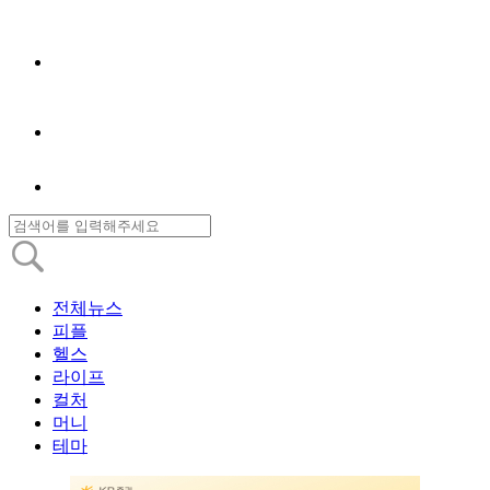
전체뉴스
피플
헬스
라이프
컬처
머니
테마