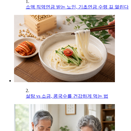
1.
소액 직역연금 받는 노인, 기초연금 수령 길 열린다
2.
설탕 vs 소금, 콩국수를 건강하게 먹는 법