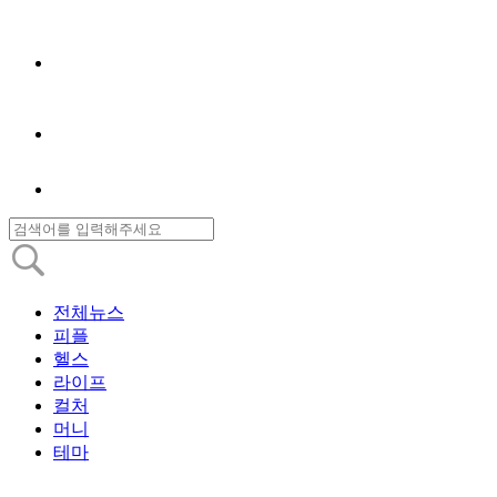
전체뉴스
피플
헬스
라이프
컬처
머니
테마