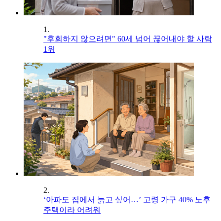
1.
"후회하지 않으려면" 60세 넘어 끊어내야 할 사람
1위
2.
‘아파도 집에서 늙고 싶어…’ 고령 가구 40% 노후
주택이라 어려워