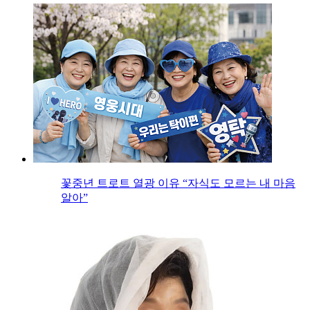
꽃중년 트로트 열광 이유 “자식도 모르는 내 마음
알아”