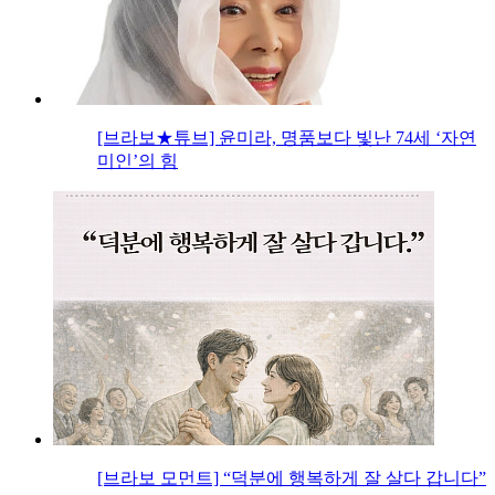
[브라보★튜브] 윤미라, 명품보다 빛난 74세 ‘자연
미인’의 힘
[브라보 모먼트] “덕분에 행복하게 잘 살다 갑니다”