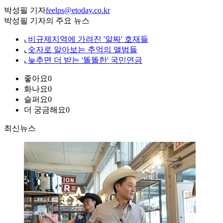
박성필 기자
feelps@etoday.co.kr
박성필 기자의 주요 뉴스
⌞
비규제지역에 가려진 '알짜' 호재들
⌞
숫자로 알아보는 추억의 앨범들
⌞
늦추면 더 받는 '똘똘한' 국민연금
좋아요
0
화나요
0
슬퍼요
0
더 궁금해요
0
최신뉴스