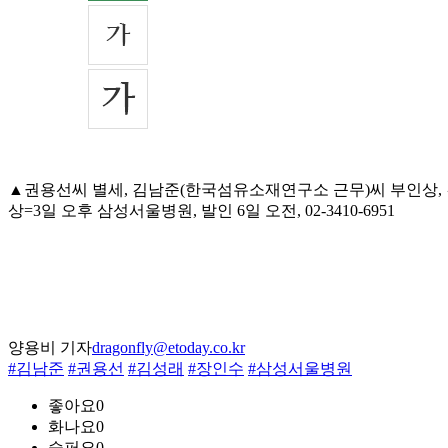
▲권용선씨 별세, 김남준(한국섬유소재연구소 근무)씨 부인상, 
상=3일 오후 삼성서울병원, 발인 6일 오전, 02-3410-6951
양용비 기자
dragonfly@etoday.co.kr
#김남준
#권용선
#김성래
#장인수
#삼성서울병원
좋아요
0
화나요
0
슬퍼요
0