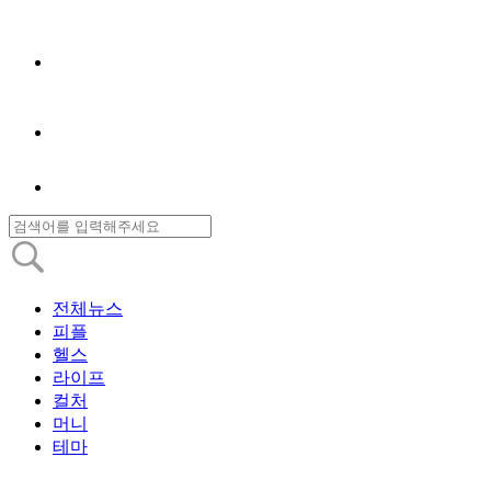
전체뉴스
피플
헬스
라이프
컬처
머니
테마