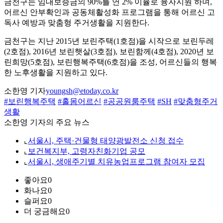
금천구는 임대보증금의 90%를 연 2% 이율로 융자지원 하며,
어르신 안부확인과 공동체활성화 프로그램을 통해 어르신 고
독사 예방과 맞춤형 주거생활을 지원한다.
금천구는 지난 2015년 보린주택(1호점)을 시작으로 보린두레
(2호점), 2016년 보린햇살(3호점), 보린함께(4호점), 2020년 보
린희망(5호점), 보린행복주택(6호점)을 조성, 어르신들의 행복
한 노후생활을 지원하고 있다.
소한영 기자
youngsh@etoday.co.kr
#보린행복주택
#홀몸어르신
#공공원룸주택
#SH
#맞춤형주거
생활
소한영 기자의 주요 뉴스
⌞
서울시, 주택·건물형 태양광발전소 신청 접수
⌞
보건복지부, 고령자친화기업 공모
⌞
서울시, 생애주기별 치유농업프로그램 참여자 모집
좋아요
0
화나요
0
슬퍼요
0
더 궁금해요
0