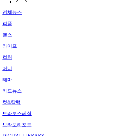
전체뉴스
피플
헬스
라이프
컬처
머니
테마
카드뉴스
컷&칼럼
브라보스페셜
브라보리포트
DIGITAL LIBRARY