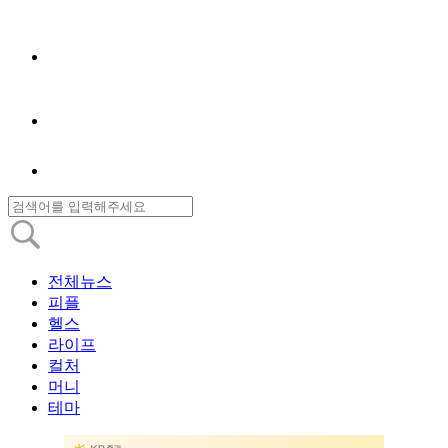
전체뉴스
피플
헬스
라이프
컬처
머니
테마