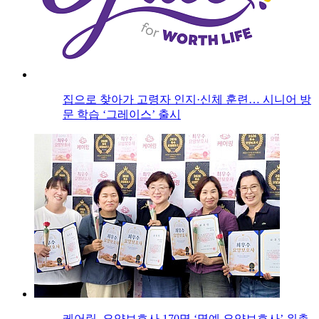
집으로 찾아가 고령자 인지·신체 훈련… 시니어 방
문 학습 ‘그레이스’ 출시
케어링, 요양보호사 170명 ‘명예 요양보호사’ 위촉