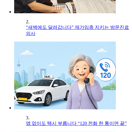
2.
“새벽에도 달려갑니다” 재가임종 지키는 방문진료
의사
3.
앱 없이도 택시 부릅니다 “120 전화 한 통이면 끝”