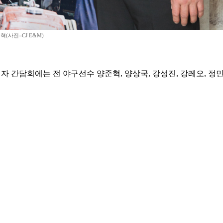
(사진=CJ E&M)
 기자 간담회에는 전 야구선수 양준혁, 양상국, 강성진, 강레오, 정민