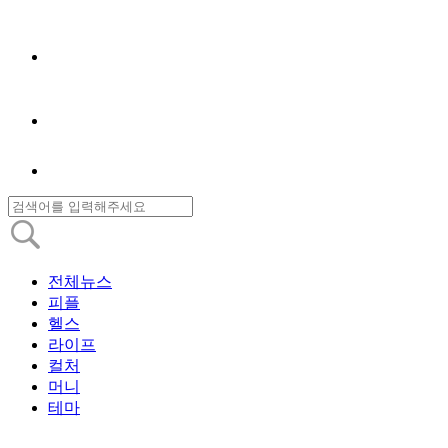
전체뉴스
피플
헬스
라이프
컬처
머니
테마