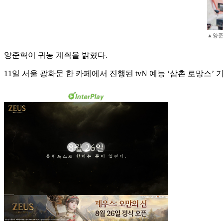
▲양준혁
양준혁이 귀농 계획을 밝혔다.
11일 서울 광화문 한 카페에서 진행된 tvN 예능 ‘삼촌 로망스’