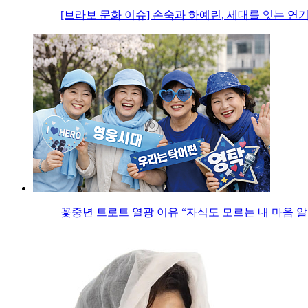
[브라보 문화 이슈] 손숙과 하예린, 세대를 잇는 연
꽃중년 트로트 열광 이유 “자식도 모르는 내 마음 알