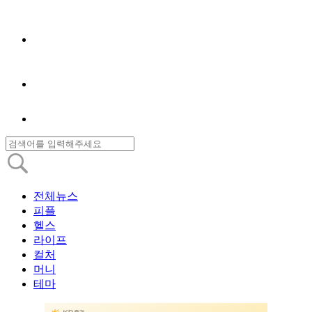
전체뉴스
피플
헬스
라이프
컬처
머니
테마