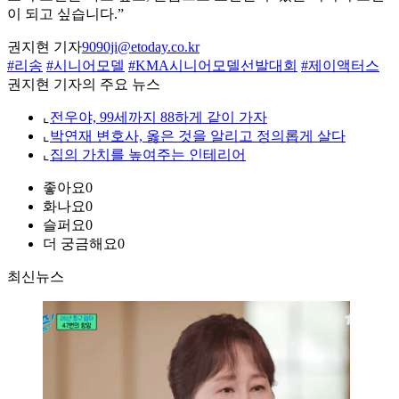
이 되고 싶습니다.”
권지현 기자
9090ji@etoday.co.kr
#리송
#시니어모델
#KMA시니어모델선발대회
#제이액터스
권지현 기자의 주요 뉴스
⌞
전우야, 99세까지 88하게 같이 가자
⌞
박연재 변호사, 옳은 것을 알리고 정의롭게 살다
⌞
집의 가치를 높여주는 인테리어
좋아요
0
화나요
0
슬퍼요
0
더 궁금해요
0
최신뉴스