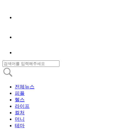
전체뉴스
피플
헬스
라이프
컬처
머니
테마