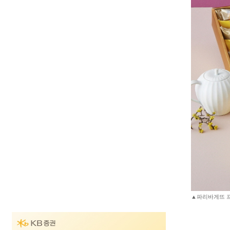
▲파리바게뜨 프