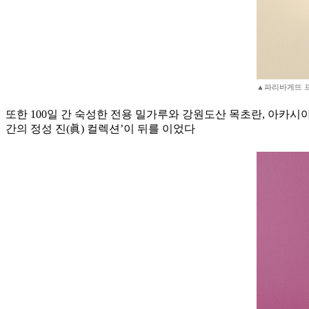
▲파리바게뜨 프
또한 100일 간 숙성한 전용 밀가루와 강원도산 목초란, 아카시
간의 정성 진(眞) 컬렉션’이 뒤를 이었다