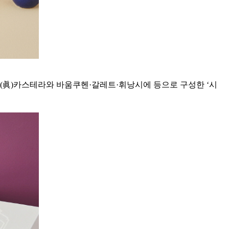
진(眞)카스테라와 바움쿠헨·갈레트·휘낭시에 등으로 구성한 ‘시