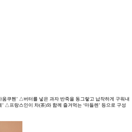
‘바움쿠헨’ △버터를 넣은 과자 반죽을 동그랗고 납작하게 구워내
’ △프랑스인이 차(茶)와 함께 즐겨먹는 ‘마들렌’ 등으로 구성