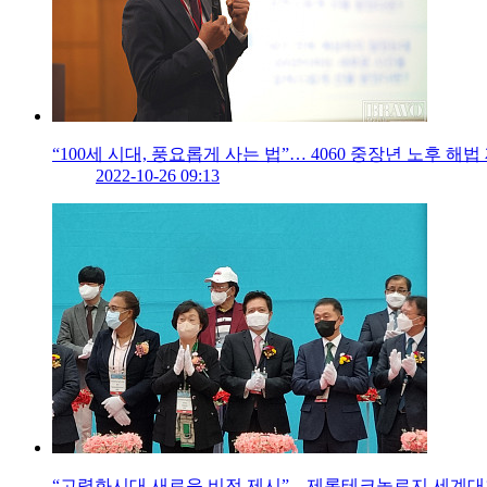
“100세 시대, 풍요롭게 사는 법”… 4060 중장년 노후 해법
2022-10-26 09:13
“고령화시대 새로운 비전 제시”…제론테크놀로지 세계대