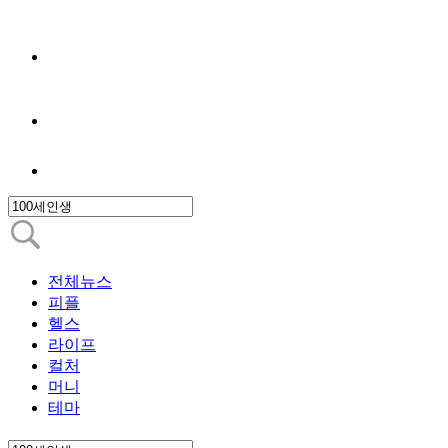
전체뉴스
피플
헬스
라이프
컬처
머니
테마