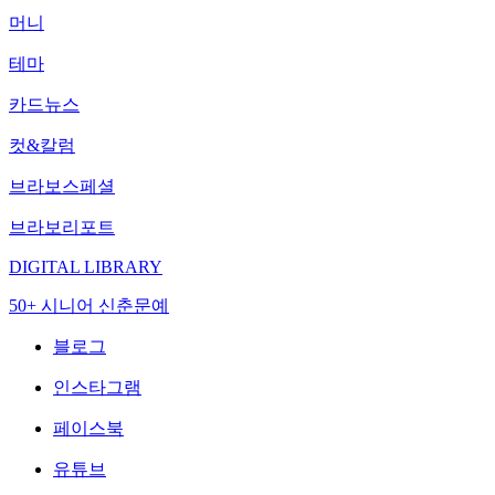
머니
테마
카드뉴스
컷&칼럼
브라보스페셜
브라보리포트
DIGITAL LIBRARY
50+ 시니어 신춘문예
블로그
인스타그램
페이스북
유튜브