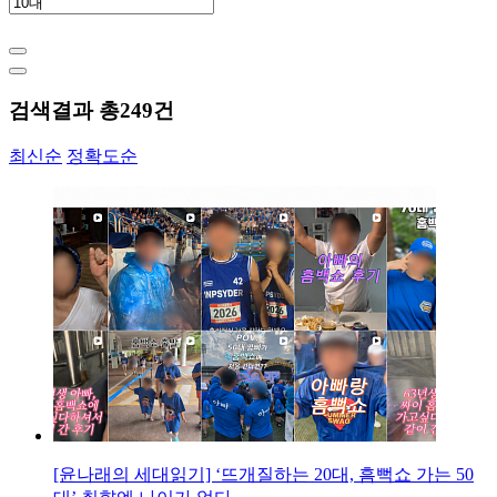
검색결과 총
249
건
최신순
정확도순
[윤나래의 세대읽기] ‘뜨개질하는 20대, 흠뻑쇼 가는 50