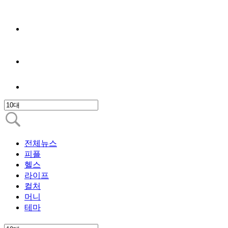
전체뉴스
피플
헬스
라이프
컬처
머니
테마