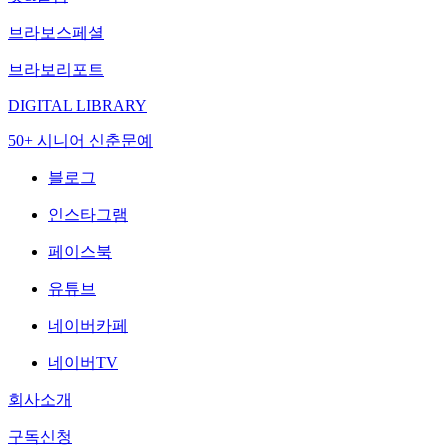
브라보스페셜
브라보리포트
DIGITAL LIBRARY
50+ 시니어 신춘문예
블로그
인스타그램
페이스북
유튜브
네이버카페
네이버TV
회사소개
구독신청