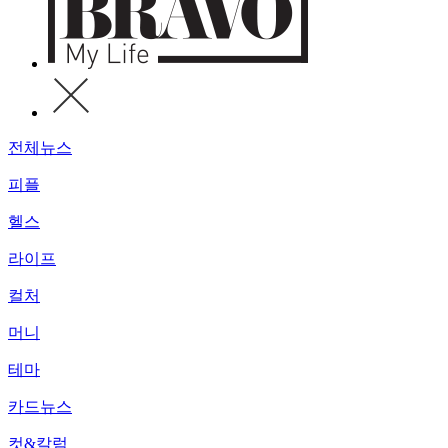
전체뉴스
피플
헬스
라이프
컬처
머니
테마
카드뉴스
컷&칼럼