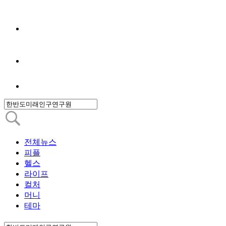
전체뉴스
피플
헬스
라이프
컬처
머니
테마