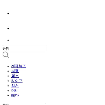
전체뉴스
피플
헬스
라이프
컬처
머니
테마