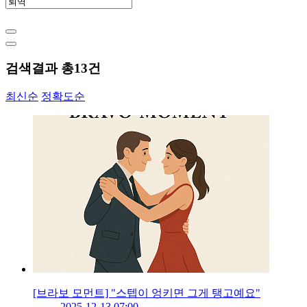
검색결과 총
13
건
최신순
정확도순
[브라보 모먼트] "스텝이 엉키면 그게 탱고예요"
2025-12-13 07:00