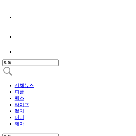
전체뉴스
피플
헬스
라이프
컬처
머니
테마