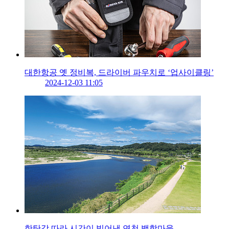
대한항공 옛 정비복, 드라이버 파우치로 ‘업사이클링’
2024-12-03 11:05
한탄강 따라 시간이 빚어낸 연천 백학마을