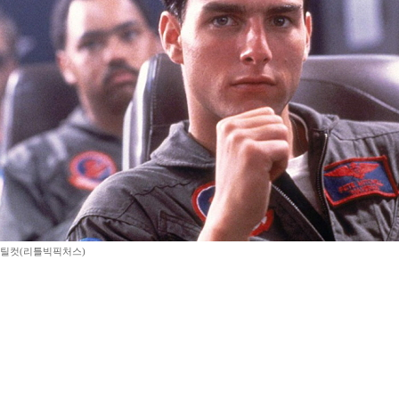
 스틸컷(리틀빅픽처스)