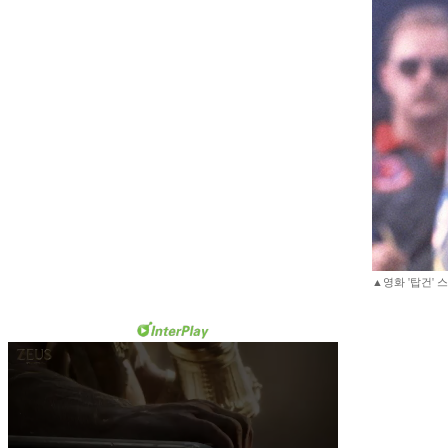
▲영화 '탑건'