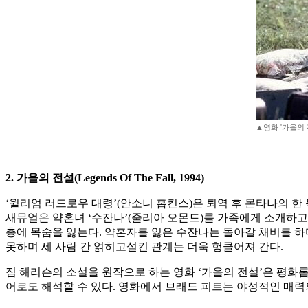
▲영화 '가을의
2. 가을의 전설(Legends Of The Fall, 1994)
‘윌리엄 러드로우 대령’(안소니 홉킨스)은 퇴역 후 몬타나의 한 목
새뮤얼은 약혼녀 ‘수잔나’(줄리아 오몬드)를 가족에게 소개하고
총에 목숨을 잃는다. 약혼자를 잃은 수잔나는 돌아갈 채비를 하
못하며 세 사람 간 얽히고설킨 관계는 더욱 헝클어져 간다.
짐 해리슨의 소설을 원작으로 하는 영화 ‘가을의 전설’은 평화롭던 
어로도 해석할 수 있다. 영화에서 브래드 피트는 야성적인 매력