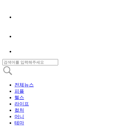
전체뉴스
피플
헬스
라이프
컬처
머니
테마