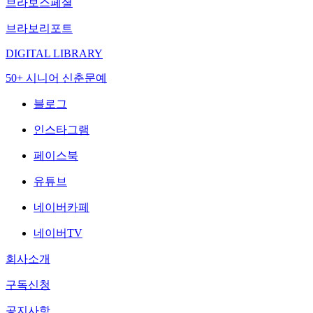
브라보스페셜
브라보리포트
DIGITAL LIBRARY
50+ 시니어 신춘문예
블로그
인스타그램
페이스북
유튜브
네이버카페
네이버TV
회사소개
구독신청
공지사항