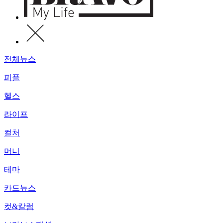
전체뉴스
피플
헬스
라이프
컬처
머니
테마
카드뉴스
컷&칼럼