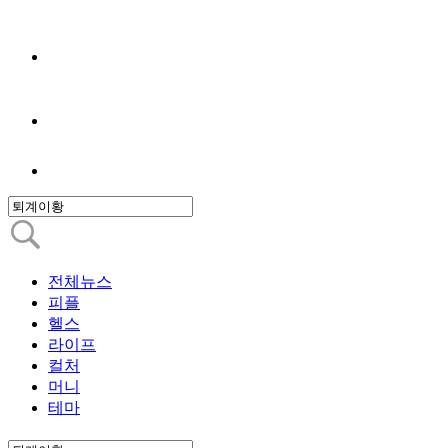
전체뉴스
피플
헬스
라이프
컬처
머니
테마