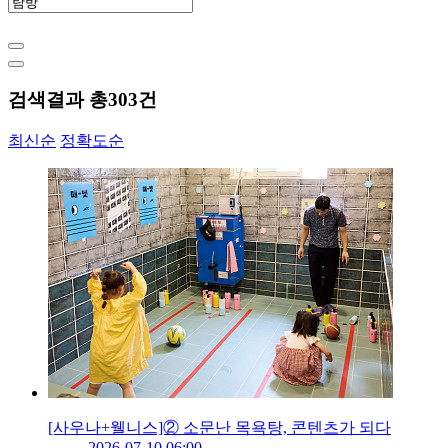
검색결과 총
303
건
최신순
정확도순
[사우나+웰니스]② 소문난 목욕탕, 콘텐츠가 되다
2026-07-10 06:00