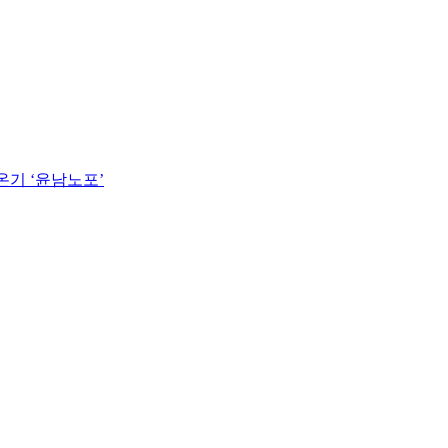
온기 ‘윤남노포’