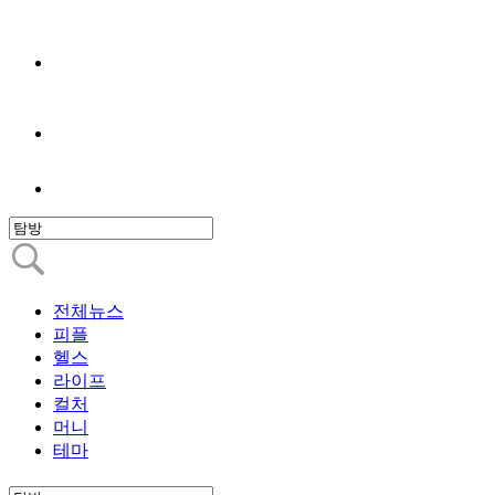
전체뉴스
피플
헬스
라이프
컬처
머니
테마