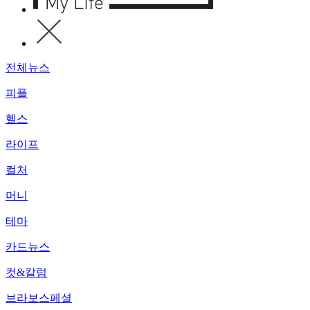
전체뉴스
피플
헬스
라이프
컬처
머니
테마
카드뉴스
컷&칼럼
브라보스페셜