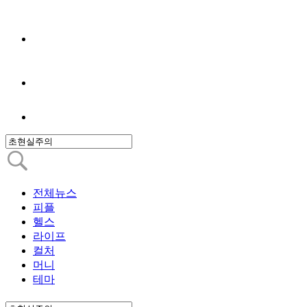
전체뉴스
피플
헬스
라이프
컬처
머니
테마