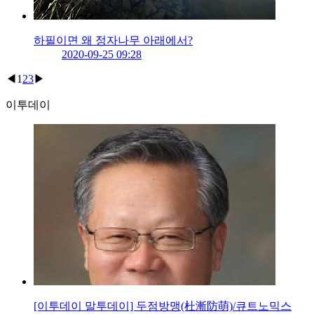
하필이면 왜 정자나무 아래에서?
2020-09-25 09:28
◀
1
2
3
▶
이투데이
[이투데이 말투데이] 두점방맹(杜漸防萌)/큐트노믹스